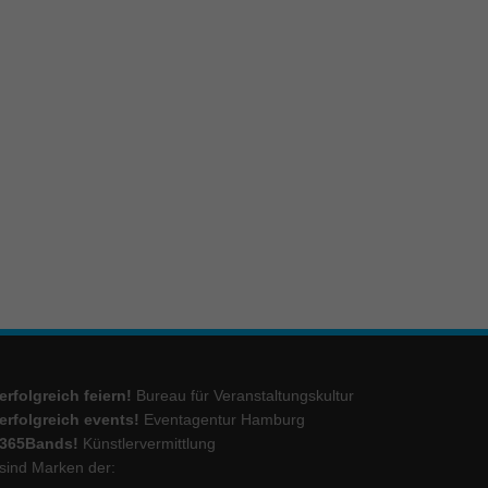
ie
Marketing
ierte
.
Externe Medien
iert.
lte
erfolgreich feiern!
Bureau für Veranstaltungskultur
ressum
erfolgreich events!
Eventagentur Hamburg
365Bands!
Künstlervermittlung
sind Marken der: