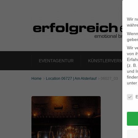
Wir n
währe
Wenn 
geben
Wir v
von i
Erfah
EVENTAGENTUR
KÜNSTLERVERMITTLU
(z. B
und I
finde
Home
Location 06727 | Am Alsterlauf
06027_03


unte
Daten
E