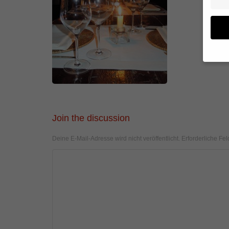
Wenn 
geben
Wir v
von i
Join the discussion
Erfah
(z. B
Deine E-Mail-Adresse wird nicht veröffentlicht.
Erforderliche Fel
und I
finde
Hier 
Einwi
anzei
Al
Daten