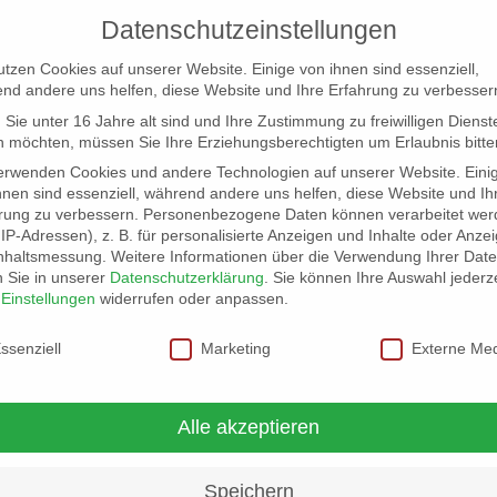
Datenschutzeinstellungen
utzen Cookies auf unserer Website. Einige von ihnen sind essenziell,
nd andere uns helfen, diese Website und Ihre Erfahrung zu verbesser
Sie unter 16 Jahre alt sind und Ihre Zustimmung zu freiwilligen Dienst
 möchten, müssen Sie Ihre Erziehungsberechtigten um Erlaubnis bitte
erwenden Cookies und andere Technologien auf unserer Website. Eini
hnen sind essenziell, während andere uns helfen, diese Website und Ih
rung zu verbessern.
Personenbezogene Daten können verarbeitet wer
NG
LOCATION SCOUT
ELB-LOCATION: PANORAMA LO
. IP-Adressen), z. B. für personalisierte Anzeigen und Inhalte oder Anze
nhaltsmessung.
Weitere Informationen über die Verwendung Ihrer Dat
n Sie in unserer
Datenschutzerklärung
.
Sie können Ihre Auswahl jederze
r
Einstellungen
widerrufen oder anpassen.
schutzeinstellungen
ssenziell
Marketing
Externe Me
Alle akzeptieren
Speichern