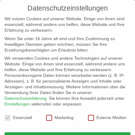
Datenschutzeinstellungen
Wir nutzen Cookies auf unserer Website. Einige von ihnen sind
essenziell, während andere uns helfen, diese Website und Ihre
Erfahrung zu verbessern.
Wenn Sie unter 16 Jahre alt sind und Ihre Zustimmung zu
freiwilligen Diensten geben möchten, müssen Sie Ihre
Erziehungsberechtigten um Erlaubnis bitten.
Wir verwenden Cookies und andere Technologien auf unserer
info@erfolgreich-events.de
Website. Einige von ihnen sind essenziell, während andere uns
helfen, diese Website und Ihre Erfahrung zu verbessern.
+4940 46 777 230
Personenbezogene Daten können verarbeitet werden (z. B. IP-
Adressen), z. B. für personalisierte Anzeigen und Inhalte oder
Anzeigen- und Inhaltsmessung.
Weitere Informationen über die
Verwendung Ihrer Daten finden Sie in unserer
Datenschutzerklärung
.
Sie können Ihre Auswahl jederzeit unter
Einstellungen
widerrufen oder anpassen.
Home
Location 06070 / Lichtdurchflutetes Studio


Datenschutzeinstellungen
06070_01
Essenziell
Marketing
Externe Medien