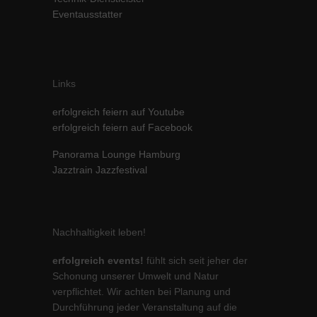
Eventausstatter
Inhalte von Videoplattformen und Social-Media-Plattformen werden
standardmäßig blockiert. Wenn Cookies von externen Medien akzeptiert
werden, bedarf der Zugriff auf diese Inhalte keiner manuellen Einwilligung
mehr.
Cookie-Informationen anzeigen
Links
powered by Borlabs Cookie
Datenschutzerklärung
Impressum
erfolgreich feiern auf Youtube
erfolgreich feiern auf Facebook
Panorama Lounge Hamburg
Jazztrain Jazzfestival
Nachhaltigkeit leben!
erfolgreich events!
fühlt sich seit jeher der
Schonung unserer Umwelt und Natur
verpflichtet. Wir achten bei Planung und
Durchführung jeder Veranstaltung auf die