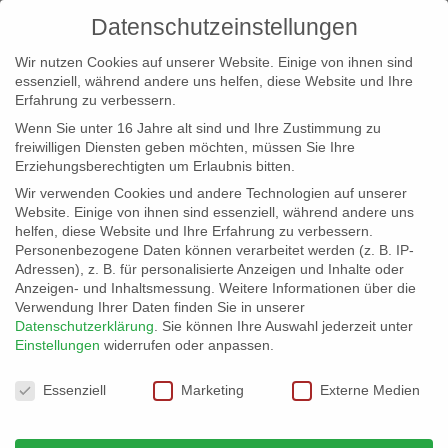
Datenschutzeinstellungen
Wir nutzen Cookies auf unserer Website. Einige von ihnen sind
essenziell, während andere uns helfen, diese Website und Ihre
Erfahrung zu verbessern.
Wenn Sie unter 16 Jahre alt sind und Ihre Zustimmung zu
freiwilligen Diensten geben möchten, müssen Sie Ihre
Erziehungsberechtigten um Erlaubnis bitten.
Wir verwenden Cookies und andere Technologien auf unserer
info@erfolgreich-events.de
Website. Einige von ihnen sind essenziell, während andere uns
helfen, diese Website und Ihre Erfahrung zu verbessern.
+4940 46 777 230
Personenbezogene Daten können verarbeitet werden (z. B. IP-
Adressen), z. B. für personalisierte Anzeigen und Inhalte oder
Anzeigen- und Inhaltsmessung.
Weitere Informationen über die
Verwendung Ihrer Daten finden Sie in unserer
Datenschutzerklärung
.
Sie können Ihre Auswahl jederzeit unter
Einstellungen
widerrufen oder anpassen.
Home
Location 06069 | Loftartiges Studio


Datenschutzeinstellungen
06069_04
Essenziell
Marketing
Externe Medien