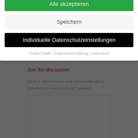
Alle akzeptieren
Speichern
Individuelle Datenschutzeinstellungen
Cookie-Details
Datenschutzerklärung
Impressum
Datenschutzeinstellungen
Join the discussion
Wenn Sie unter 16 Jahre alt sind und Ihre Zustimmung zu
freiwilligen Diensten geben möchten, müssen Sie Ihre
Deine E-Mail-Adresse wird nicht veröffentlicht.
Erziehungsberechtigten um Erlaubnis bitten.
Erforderliche Felder sind mit
*
markiert
Wir verwenden Cookies und andere Technologien auf unserer
Website. Einige von ihnen sind essenziell, während andere uns
helfen, diese Website und Ihre Erfahrung zu verbessern.
Personenbezogene Daten können verarbeitet werden (z. B. IP-
Adressen), z. B. für personalisierte Anzeigen und Inhalte oder
Anzeigen- und Inhaltsmessung.
Weitere Informationen über die
Verwendung Ihrer Daten finden Sie in unserer
Datenschutzerklärung
.
Hier finden Sie eine Übersicht über alle verwendeten Cookies. Sie