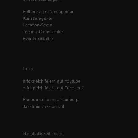
Inhalte von Videoplattformen und Social-Media-Plattformen werden
Full-Service-Eventagentur
standardmäßig blockiert. Wenn Cookies von externen Medien akzeptiert
werden, bedarf der Zugriff auf diese Inhalte keiner manuellen Einwilligung
Künstleragentur
mehr.
Location-Scout
Technik-Dienstleister
Cookie-Informationen anzeigen
Eventausstatter
powered by Borlabs Cookie
Datenschutzerklärung
Impressum
Links
erfolgreich feiern auf Youtube
erfolgreich feiern auf Facebook
Panorama Lounge Hamburg
Jazztrain Jazzfestival
Nachhaltigkeit leben!