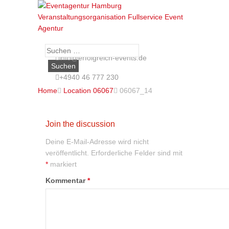
Suche
info@erfolgreich-events.de
nach:
+4940 46 777 230
Home

Location 06067

06067_14
Join the discussion
Deine E-Mail-Adresse wird nicht
veröffentlicht.
Erforderliche Felder sind mit
*
markiert
Kommentar
*