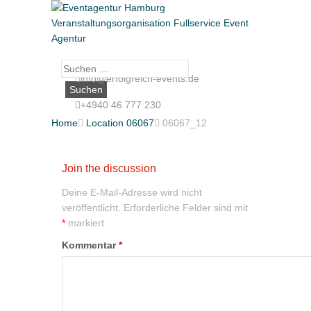
Suche
info@erfolgreich-events.de
nach:
+4940 46 777 230
Home

Location 06067

06067_12
Join the discussion
Deine E-Mail-Adresse wird nicht
veröffentlicht.
Erforderliche Felder sind mit
*
markiert
Kommentar
*