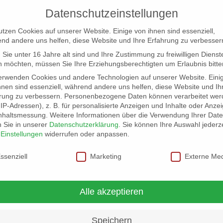
Datenschutzeinstellungen
utzen Cookies auf unserer Website. Einige von ihnen sind essenziell,
nd andere uns helfen, diese Website und Ihre Erfahrung zu verbesser
Sie unter 16 Jahre alt sind und Ihre Zustimmung zu freiwilligen Dienst
 möchten, müssen Sie Ihre Erziehungsberechtigten um Erlaubnis bitte
erwenden Cookies und andere Technologien auf unserer Website. Eini
hnen sind essenziell, während andere uns helfen, diese Website und Ih
rung zu verbessern.
Personenbezogene Daten können verarbeitet wer
NG
LOCATION SCOUT
ELB-LOCATION: PANORAMA LO
. IP-Adressen), z. B. für personalisierte Anzeigen und Inhalte oder Anze
nhaltsmessung.
Weitere Informationen über die Verwendung Ihrer Dat
n Sie in unserer
Datenschutzerklärung
.
Sie können Ihre Auswahl jederze
r
Einstellungen
widerrufen oder anpassen.
schutzeinstellungen
ssenziell
Marketing
Externe Me
Alle akzeptieren
Speichern