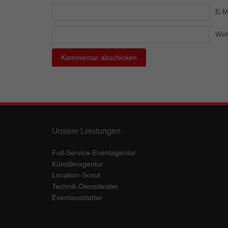
Ess
E-M
Essen
Funkt
Web
Mar
Marke
Werbu
Ext
Unsere Leistungen
Inhal
Wenn 
Full-Service-Eventagentur
keine
Künstleragentur
Location-Scout
Technik-Dienstleister
pow
Eventausstatter