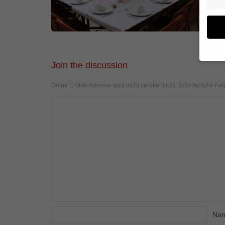
Join the discussion
Wenn 
Deine E-Mail-Adresse wird nicht veröffentlicht.
Erforderliche Fel
geben
Wir v
von i
Erfah
(z. B
und I
finde
Hier 
Einwi
anzei
Al
Na
Daten