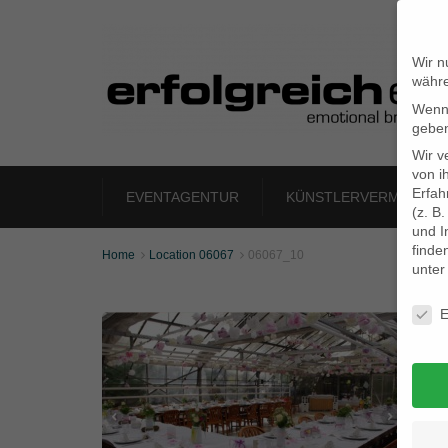
Wir n
währe
Wenn 
geben
Wir v
von i
Erfah
EVENTAGENTUR
KÜNSTLERVERMITTLU
(z. B
und I
finde
Home
Location 06067
06067_10


unte
Daten
E