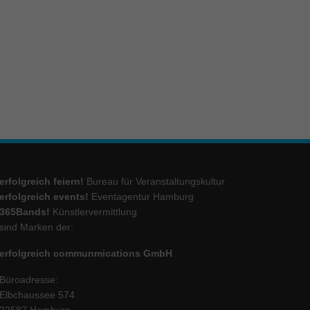
ie
Marketing
ierte
.
Externe Medien
erfolgreich feiern!
Bureau für Veranstaltungskultur
iert.
erfolgreich events!
Eventagentur Hamburg
lte
365Bands!
Künstlervermittlung
sind Marken der:
erfolgreich communmications GmbH
ressum
Büroadresse:
Elbchaussee 574