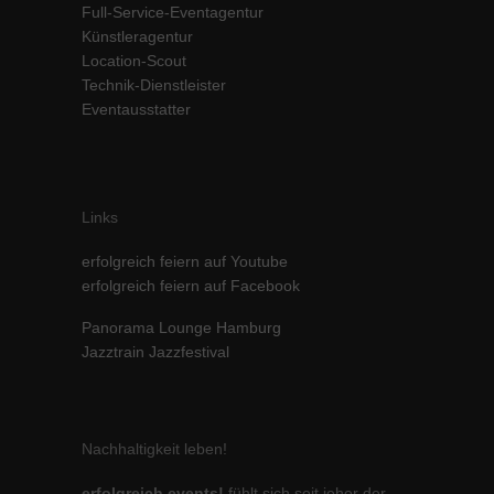
Full-Service-Eventagentur
Inhalte von Videoplattformen und Social-Media-Plattformen werden
Künstleragentur
standardmäßig blockiert. Wenn Cookies von externen Medien akzeptiert
Location-Scout
werden, bedarf der Zugriff auf diese Inhalte keiner manuellen Einwilligung
mehr.
Technik-Dienstleister
Eventausstatter
Cookie-Informationen anzeigen
powered by Borlabs Cookie
Datenschutzerklärung
Impressum
Links
erfolgreich feiern auf Youtube
erfolgreich feiern auf Facebook
Panorama Lounge Hamburg
Jazztrain Jazzfestival
Nachhaltigkeit leben!
erfolgreich events!
fühlt sich seit jeher der