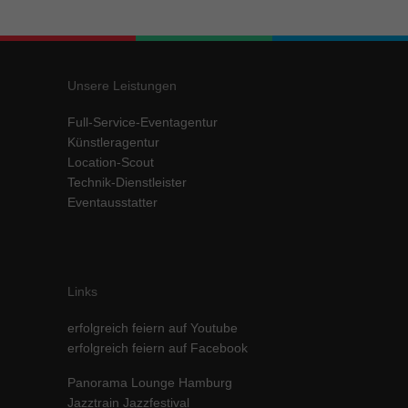
Inhalte von Videoplattformen und Social-Media-Plattformen werden
standardmäßig blockiert. Wenn Cookies von externen Medien akzeptiert
werden, bedarf der Zugriff auf diese Inhalte keiner manuellen Einwilligung
mehr.
Unsere Leistungen
Cookie-Informationen anzeigen
Full-Service-Eventagentur
powered by Borlabs Cookie
Datenschutzerklärung
Impressum
Künstleragentur
Location-Scout
Technik-Dienstleister
Eventausstatter
Links
erfolgreich feiern auf Youtube
erfolgreich feiern auf Facebook
Panorama Lounge Hamburg
Jazztrain Jazzfestival