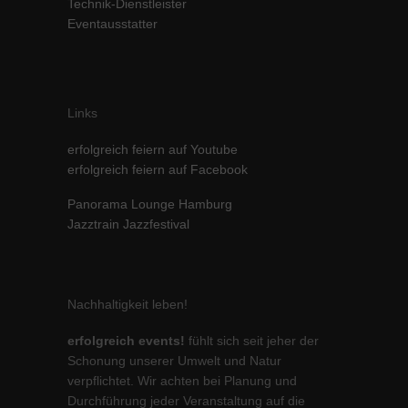
Technik-Dienstleister
Inhalte von Videoplattformen und Social-Media-Plattformen werden
Eventausstatter
standardmäßig blockiert. Wenn Cookies von externen Medien akzeptiert
werden, bedarf der Zugriff auf diese Inhalte keiner manuellen Einwilligung
mehr.
Cookie-Informationen anzeigen
Links
powered by Borlabs Cookie
Datenschutzerklärung
Impressum
erfolgreich feiern auf Youtube
erfolgreich feiern auf Facebook
Panorama Lounge Hamburg
Jazztrain Jazzfestival
Nachhaltigkeit leben!
erfolgreich events!
fühlt sich seit jeher der
Schonung unserer Umwelt und Natur
verpflichtet. Wir achten bei Planung und
Durchführung jeder Veranstaltung auf die