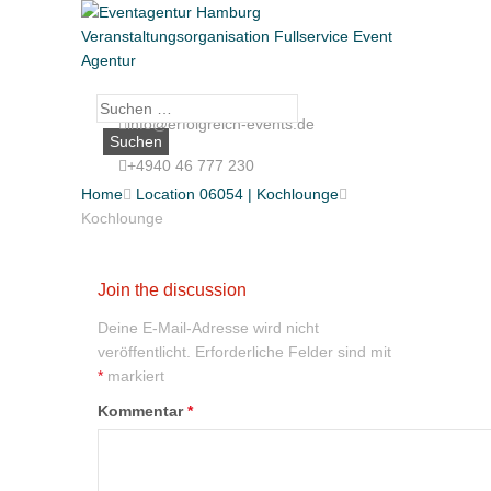
Suche
info@erfolgreich-events.de
nach:
+4940 46 777 230
Home

Location 06054 | Kochlounge

Kochlounge
Join the discussion
Deine E-Mail-Adresse wird nicht
veröffentlicht.
Erforderliche Felder sind mit
*
markiert
Kommentar
*