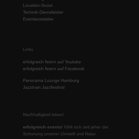
Location-Scout
Inhalte von Videoplattformen und Social-Media-Plattformen werden
Technik-Dienstleister
standardmäßig blockiert. Wenn Cookies von externen Medien akzeptiert
werden, bedarf der Zugriff auf diese Inhalte keiner manuellen Einwilligung
Eventausstatter
mehr.
Cookie-Informationen anzeigen
powered by Borlabs Cookie
Datenschutzerklärung
Impressum
Links
erfolgreich feiern auf Youtube
erfolgreich feiern auf Facebook
Panorama Lounge Hamburg
Jazztrain Jazzfestival
Nachhaltigkeit leben!
erfolgreich events!
fühlt sich seit jeher der
Schonung unserer Umwelt und Natur