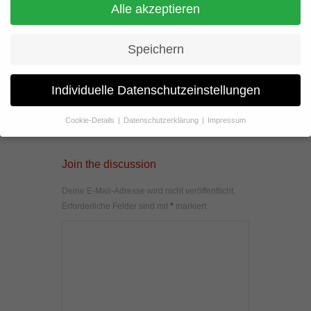
Alle akzeptieren
Speichern
Individuelle Datenschutzeinstellungen
Cookie-Details
Datenschutzerklärung
Impressum
Datenschutzeinstellungen
Wenn Sie unter 16 Jahre alt sind und Ihre Zustimmung zu
Join the discussion
freiwilligen Diensten geben möchten, müssen Sie Ihre
Erziehungsberechtigten um Erlaubnis bitten.
Deine E-Mail-Adresse wird nicht veröffentlicht.
Wir verwenden Cookies und andere Technologien auf unserer
Erforderliche Felder sind mit
*
markiert
Website. Einige von ihnen sind essenziell, während andere uns
helfen, diese Website und Ihre Erfahrung zu verbessern.
Personenbezogene Daten können verarbeitet werden (z. B. IP-
Adressen), z. B. für personalisierte Anzeigen und Inhalte oder
Anzeigen- und Inhaltsmessung.
Weitere Informationen über die
Verwendung Ihrer Daten finden Sie in unserer
Datenschutzerklärung
.
Hier finden Sie eine Übersicht über alle verwendeten Cookies. Sie