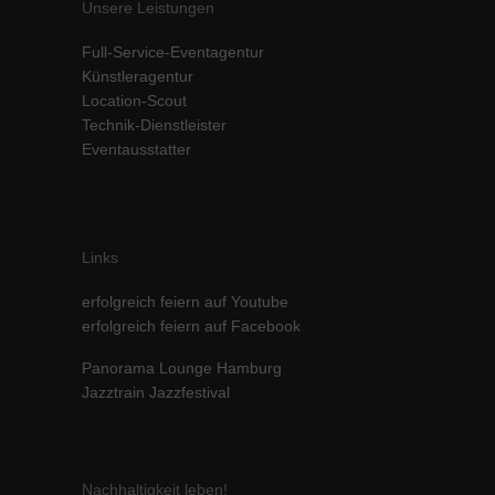
Unsere Leistungen
Inhalte von Videoplattformen und Social-Media-Plattformen werden
standardmäßig blockiert. Wenn Cookies von externen Medien akzeptiert
Full-Service-Eventagentur
werden, bedarf der Zugriff auf diese Inhalte keiner manuellen Einwilligung
Künstleragentur
mehr.
Location-Scout
Cookie-Informationen anzeigen
Technik-Dienstleister
powered by Borlabs Cookie
Datenschutzerklärung
Impressum
Eventausstatter
Links
erfolgreich feiern auf Youtube
erfolgreich feiern auf Facebook
Panorama Lounge Hamburg
Jazztrain Jazzfestival
Nachhaltigkeit leben!