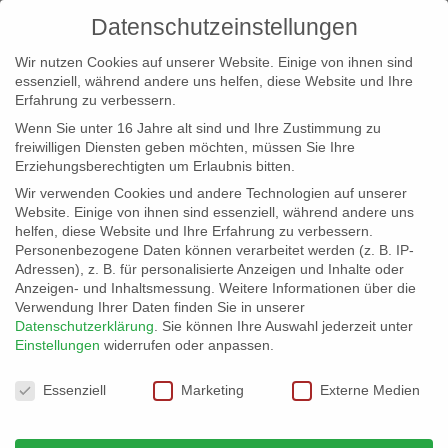
Datenschutzeinstellungen
Wir nutzen Cookies auf unserer Website. Einige von ihnen sind
essenziell, während andere uns helfen, diese Website und Ihre
Erfahrung zu verbessern.
Wenn Sie unter 16 Jahre alt sind und Ihre Zustimmung zu
freiwilligen Diensten geben möchten, müssen Sie Ihre
Erziehungsberechtigten um Erlaubnis bitten.
Wir verwenden Cookies und andere Technologien auf unserer
info@erfolgreich-events.de
Website. Einige von ihnen sind essenziell, während andere uns
helfen, diese Website und Ihre Erfahrung zu verbessern.
+4940 46 777 230
Personenbezogene Daten können verarbeitet werden (z. B. IP-
Adressen), z. B. für personalisierte Anzeigen und Inhalte oder
Anzeigen- und Inhaltsmessung.
Weitere Informationen über die
Verwendung Ihrer Daten finden Sie in unserer
Datenschutzerklärung
.
Sie können Ihre Auswahl jederzeit unter
Einstellungen
widerrufen oder anpassen.
Home
Location 06040
Location an der


Datenschutzeinstellungen
Binnenalster
Essenziell
Marketing
Externe Medien