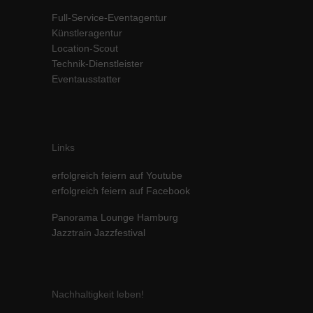
Inhalte von Videoplattformen und Social-Media-Plattformen werden
Full-Service-Eventagentur
standardmäßig blockiert. Wenn Cookies von externen Medien akzeptiert
Künstleragentur
werden, bedarf der Zugriff auf diese Inhalte keiner manuellen Einwilligung
Location-Scout
mehr.
Technik-Dienstleister
Cookie-Informationen anzeigen
Eventausstatter
powered by Borlabs Cookie
Datenschutzerklärung
Impressum
Links
erfolgreich feiern auf Youtube
erfolgreich feiern auf Facebook
Panorama Lounge Hamburg
Jazztrain Jazzfestival
Nachhaltigkeit leben!