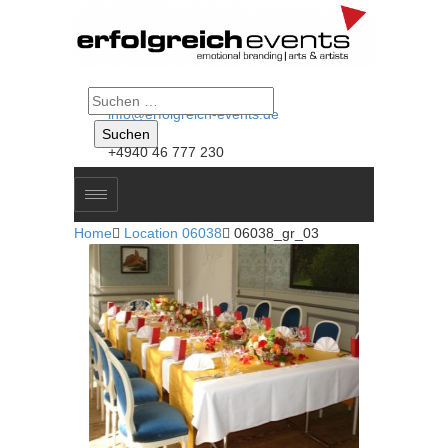
Suche
info@erfolgreich-events.de
nach:
+4940 46 777 230
Home

Location 06038

06038_gr_03