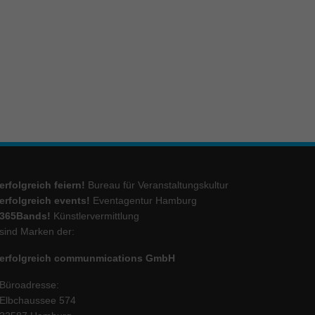
ie
Marketing
ierte
.
Externe Medien
erfolgreich feiern!
Bureau für Veranstaltungskultur
iert.
erfolgreich events!
Eventagentur Hamburg
lte
365Bands!
Künstlervermittlung
sind Marken der:
erfolgreich communmications GmbH
ressum
Büroadresse:
Elbchaussee 574