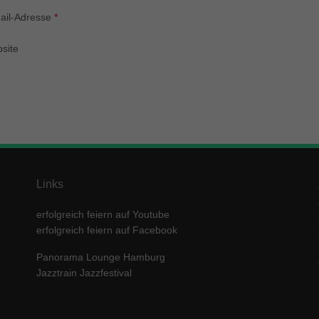
enziell (1)
ail-Adresse
*
zielle Cookies ermöglichen grundlegende Funktionen und sind für die einwandfre
ion der Website erforderlich.
site
Cookie-Informationen anzeigen
keting (1)
ting-Cookies werden von Drittanbietern oder Publishern verwendet, um personalis
ng anzuzeigen. Sie tun dies, indem sie Besucher über Websites hinweg verfolgen
Cookie-Informationen anzeigen
erne Medien (5)
Links
te von Videoplattformen und Social-Media-Plattformen werden standardmäßig block
Cookies von externen Medien akzeptiert werden, bedarf der Zugriff auf diese Inha
erfolgreich feiern auf Youtube
r manuellen Einwilligung mehr.
erfolgreich feiern auf Facebook
Cookie-Informationen anzeigen
Panorama Lounge Hamburg
ered by Borlabs Cookie
Datenschutzerklärung
Imp
Jazztrain Jazzfestival