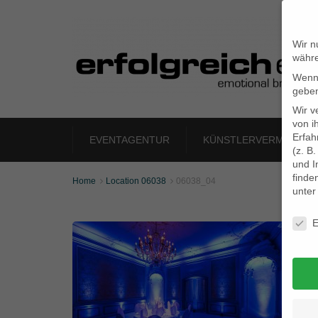
Wir n
währe
Wenn 
geben
Wir v
von i
Erfah
EVENTAGENTUR
KÜNSTLERVERMITTLU
(z. B
und I
finde
Home
Location 06038
06038_04


unte
Daten
E