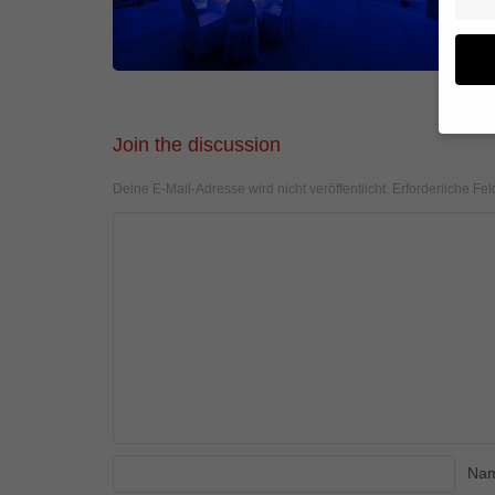
Join the discussion
Wenn 
geben
Deine E-Mail-Adresse wird nicht veröffentlicht.
Erforderliche Fel
Wir v
von i
Erfah
(z. B
und I
finde
Hier 
Einwi
anzei
Al
Na
Daten