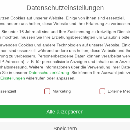
Datenschutzeinstellungen
utzen Cookies auf unserer Website. Einige von ihnen sind essenziell,
nd andere uns helfen, diese Website und Ihre Erfahrung zu verbesser
Sie unter 16 Jahre alt sind und Ihre Zustimmung zu freiwilligen Dienst
 möchten, müssen Sie Ihre Erziehungsberechtigten um Erlaubnis bitte
erwenden Cookies und andere Technologien auf unserer Website. Eini
hnen sind essenziell, während andere uns helfen, diese Website und Ih
rung zu verbessern.
Personenbezogene Daten können verarbeitet wer
NG
LOCATION SCOUT
ELB-LOCATION: PANORAMA LO
. IP-Adressen), z. B. für personalisierte Anzeigen und Inhalte oder Anze
nhaltsmessung.
Weitere Informationen über die Verwendung Ihrer Dat
n Sie in unserer
Datenschutzerklärung
.
Sie können Ihre Auswahl jederze
r
Einstellungen
widerrufen oder anpassen.
schutzeinstellungen
ssenziell
Marketing
Externe Me
Alle akzeptieren
Speichern