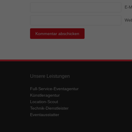
Ess
E-M
Essen
Funkt
Web
Mar
Marke
Werbu
Ext
Unsere Leistungen
Inhal
Wenn 
Full-Service-Eventagentur
keine
Künstleragentur
Location-Scout
Technik-Dienstleister
pow
Eventausstatter