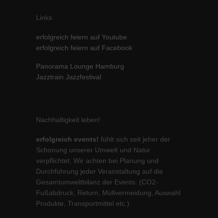
Inhalte von Videoplattformen und Social-Media-Plattformen werden
Links
standardmäßig blockiert. Wenn Cookies von externen Medien akzeptiert
werden, bedarf der Zugriff auf diese Inhalte keiner manuellen Einwilligung
mehr.
erfolgreich feiern auf Youtube
erfolgreich feiern auf Facebook
Cookie-Informationen anzeigen
powered by Borlabs Cookie
Datenschutzerklärung
Impressum
Panorama Lounge Hamburg
Jazztrain Jazzfestival
Nachhaltigkeit leben!
erfolgreich events!
fühlt sich seit jeher der
Schonung unserer Umwelt und Natur
verpflichtet. Wir achten bei Planung und
Durchführung jeder Veranstaltung auf die
Gesamtumweltbilanz der Events. (CO2-
Fußabdruck, Return, Müllvermeidung, Auswahl
Produkte, Transportmittel etc.)