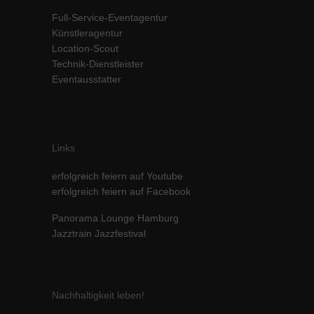
Inhalte von Videoplattformen und Social-Media-Plattformen werden
Full-Service-Eventagentur
standardmäßig blockiert. Wenn Cookies von externen Medien akzeptiert
Künstleragentur
werden, bedarf der Zugriff auf diese Inhalte keiner manuellen Einwilligung
Location-Scout
mehr.
Technik-Dienstleister
Cookie-Informationen anzeigen
Eventausstatter
powered by Borlabs Cookie
Datenschutzerklärung
Impressum
Links
erfolgreich feiern auf Youtube
erfolgreich feiern auf Facebook
Panorama Lounge Hamburg
Jazztrain Jazzfestival
Nachhaltigkeit leben!