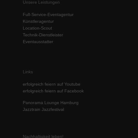
Unsere Leistungen
Inhalte von Videoplattformen und Social-Media-Plattformen werden
standardmäßig blockiert. Wenn Cookies von externen Medien akzeptiert
Full-Service-Eventagentur
werden, bedarf der Zugriff auf diese Inhalte keiner manuellen Einwilligung
Künstleragentur
mehr.
Location-Scout
Cookie-Informationen anzeigen
Technik-Dienstleister
powered by Borlabs Cookie
Datenschutzerklärung
Impressum
Eventausstatter
Links
erfolgreich feiern auf Youtube
erfolgreich feiern auf Facebook
Panorama Lounge Hamburg
Jazztrain Jazzfestival
Nachhaltigkeit leben!