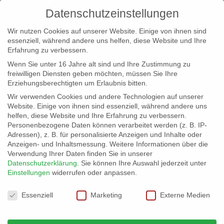
Datenschutzeinstellungen
Wir nutzen Cookies auf unserer Website. Einige von ihnen sind
essenziell, während andere uns helfen, diese Website und Ihre
Erfahrung zu verbessern.
Wenn Sie unter 16 Jahre alt sind und Ihre Zustimmung zu
freiwilligen Diensten geben möchten, müssen Sie Ihre
Erziehungsberechtigten um Erlaubnis bitten.
Wir verwenden Cookies und andere Technologien auf unserer
info@erfolgreich-events.de
Website. Einige von ihnen sind essenziell, während andere uns
helfen, diese Website und Ihre Erfahrung zu verbessern.
+4940 46 777 230
Personenbezogene Daten können verarbeitet werden (z. B. IP-
Adressen), z. B. für personalisierte Anzeigen und Inhalte oder
Anzeigen- und Inhaltsmessung.
Weitere Informationen über die
Verwendung Ihrer Daten finden Sie in unserer
Datenschutzerklärung
.
Sie können Ihre Auswahl jederzeit unter
Einstellungen
widerrufen oder anpassen.
Home
Location 06034
Location mit Tradition und


Datenschutzeinstellungen
Geschichte
Essenziell
Marketing
Externe Medien