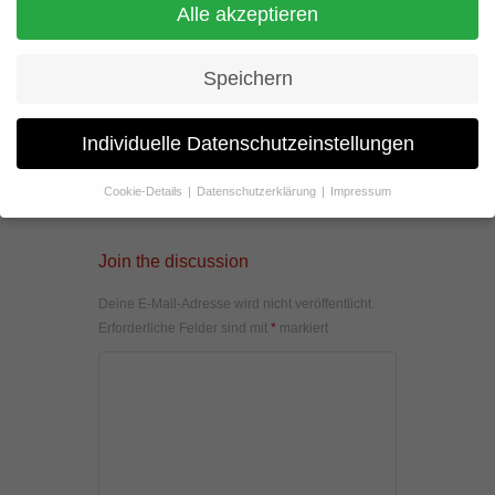
Alle akzeptieren
Speichern
Individuelle Datenschutzeinstellungen
Cookie-Details
Datenschutzerklärung
Impressum
Datenschutzeinstellungen
Wenn Sie unter 16 Jahre alt sind und Ihre Zustimmung zu
Join the discussion
freiwilligen Diensten geben möchten, müssen Sie Ihre
Erziehungsberechtigten um Erlaubnis bitten.
Deine E-Mail-Adresse wird nicht veröffentlicht.
Wir verwenden Cookies und andere Technologien auf unserer
Erforderliche Felder sind mit
*
markiert
Website. Einige von ihnen sind essenziell, während andere uns
helfen, diese Website und Ihre Erfahrung zu verbessern.
Personenbezogene Daten können verarbeitet werden (z. B. IP-
Adressen), z. B. für personalisierte Anzeigen und Inhalte oder
Anzeigen- und Inhaltsmessung.
Weitere Informationen über die
Verwendung Ihrer Daten finden Sie in unserer
Datenschutzerklärung
.
Hier finden Sie eine Übersicht über alle verwendeten Cookies. Sie