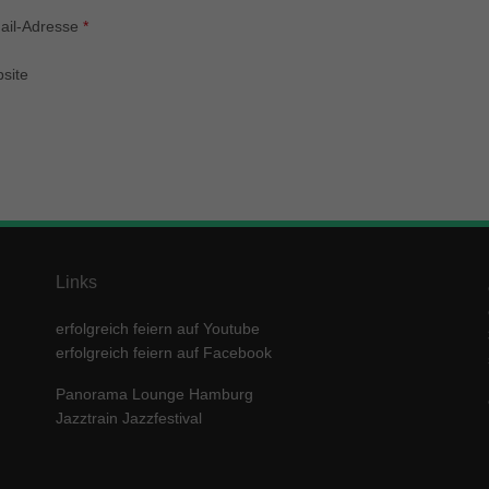
enziell (1)
ail-Adresse
*
zielle Cookies ermöglichen grundlegende Funktionen und sind für die einwandfre
ion der Website erforderlich.
site
Cookie-Informationen anzeigen
keting (1)
ting-Cookies werden von Drittanbietern oder Publishern verwendet, um personalis
ng anzuzeigen. Sie tun dies, indem sie Besucher über Websites hinweg verfolgen
Cookie-Informationen anzeigen
erne Medien (5)
Links
te von Videoplattformen und Social-Media-Plattformen werden standardmäßig block
Cookies von externen Medien akzeptiert werden, bedarf der Zugriff auf diese Inha
erfolgreich feiern auf Youtube
r manuellen Einwilligung mehr.
erfolgreich feiern auf Facebook
Cookie-Informationen anzeigen
Panorama Lounge Hamburg
ered by Borlabs Cookie
Datenschutzerklärung
Imp
Jazztrain Jazzfestival