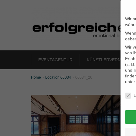
Wir n
währe
Wenn 
geben
Wir v
von i
Erfah
EVENTAGENTUR
KÜNSTLERVERMITTLU
(z. B
und I
finde
Home
Location 06034
06034_26


unte
Daten
E