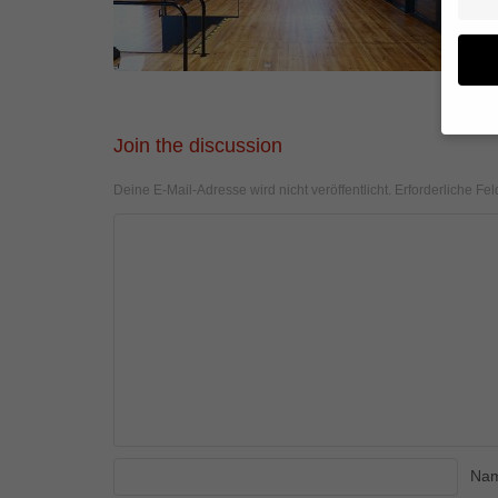
Join the discussion
Wenn 
geben
Deine E-Mail-Adresse wird nicht veröffentlicht.
Erforderliche Fel
Wir v
von i
Erfah
(z. B
und I
finde
Hier 
Einwi
anzei
Al
Na
Daten