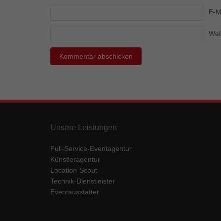
Ess
E-M
Essen
Funkt
Web
Mar
Marke
Werbu
Ext
Unsere Leistungen
Inhal
Wenn 
Full-Service-Eventagentur
keine
Künstleragentur
Location-Scout
Technik-Dienstleister
pow
Eventausstatter