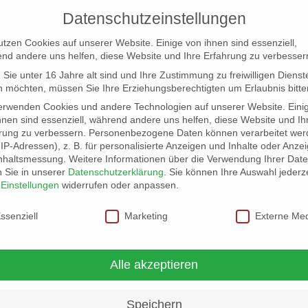
Datenschutzeinstellungen
utzen Cookies auf unserer Website. Einige von ihnen sind essenziell,
nd andere uns helfen, diese Website und Ihre Erfahrung zu verbesser
Sie unter 16 Jahre alt sind und Ihre Zustimmung zu freiwilligen Dienst
 möchten, müssen Sie Ihre Erziehungsberechtigten um Erlaubnis bitte
erwenden Cookies und andere Technologien auf unserer Website. Eini
hnen sind essenziell, während andere uns helfen, diese Website und Ih
rung zu verbessern.
Personenbezogene Daten können verarbeitet wer
NG
LOCATION SCOUT
ELB-LOCATION: PANORAMA LO
. IP-Adressen), z. B. für personalisierte Anzeigen und Inhalte oder Anze
nhaltsmessung.
Weitere Informationen über die Verwendung Ihrer Dat
n Sie in unserer
Datenschutzerklärung
.
Sie können Ihre Auswahl jederze
r
Einstellungen
widerrufen oder anpassen.
schutzeinstellungen
ssenziell
Marketing
Externe Me
Alle akzeptieren
Speichern