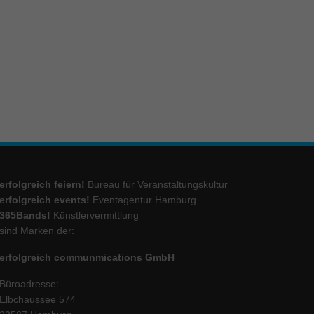
ie
Marketing
ierte
.
Externe Medien
erfolgreich feiern!
Bureau für Veranstaltungskultur
iert.
erfolgreich events!
Eventagentur Hamburg
lte
365Bands!
Künstlervermittlung
sind Marken der:
erfolgreich communmications GmbH
ressum
Büroadresse:
Elbchaussee 574