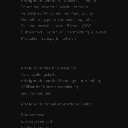
erfolgreich events!
fühlt sich seit jeher der
Schonung unserer Umwelt und Natur
verpflichtet. Wir achten bei Planung und
Durchführung jeder Veranstaltung auf die
Gesamtumweltbilanz der Events. (CO2-
Fußabdruck, Return, Müllvermeidung, Auswahl
Produkte, Transportmittel etc.)
erfolgreich feiern!
Bureau für
Veranstaltungskultur
erfolgreich events!
Eventagentur Hamburg
365Bands!
Künstlervermittlung
sind Marken der:
erfolgreich communmications GmbH
Büroadresse:
Elbchaussee 574
22587 Hamburg