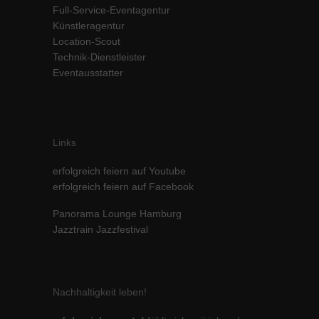
Full-Service-Eventagentur
Inhalte von Videoplattformen und Social-Media-Plattformen werden
Künstleragentur
standardmäßig blockiert. Wenn Cookies von externen Medien akzeptiert
werden, bedarf der Zugriff auf diese Inhalte keiner manuellen Einwilligung
Location-Scout
mehr.
Technik-Dienstleister
Eventausstatter
Cookie-Informationen anzeigen
powered by Borlabs Cookie
Datenschutzerklärung
Impressum
Links
erfolgreich feiern auf Youtube
erfolgreich feiern auf Facebook
Panorama Lounge Hamburg
Jazztrain Jazzfestival
Nachhaltigkeit leben!