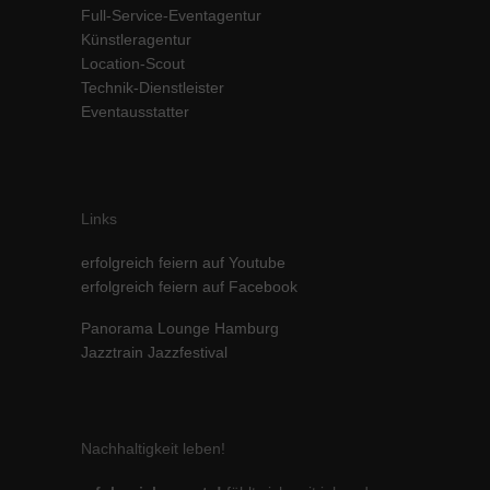
Full-Service-Eventagentur
Inhalte von Videoplattformen und Social-Media-Plattformen werden
Künstleragentur
standardmäßig blockiert. Wenn Cookies von externen Medien akzeptiert
werden, bedarf der Zugriff auf diese Inhalte keiner manuellen Einwilligung
Location-Scout
mehr.
Technik-Dienstleister
Eventausstatter
Cookie-Informationen anzeigen
powered by Borlabs Cookie
Datenschutzerklärung
Impressum
Links
erfolgreich feiern auf Youtube
erfolgreich feiern auf Facebook
Panorama Lounge Hamburg
Jazztrain Jazzfestival
Nachhaltigkeit leben!