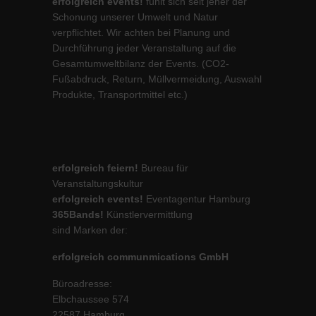
erfolgreich events!
fühlt sich seit jeher der
Schonung unserer Umwelt und Natur
verpflichtet. Wir achten bei Planung und
Durchführung jeder Veranstaltung auf die
Gesamtumweltbilanz der Events. (CO2-
Fußabdruck, Return, Müllvermeidung, Auswahl
Produkte, Transportmittel etc.)
erfolgreich feiern!
Bureau für
Veranstaltungskultur
erfolgreich events!
Eventagentur Hamburg
365Bands!
Künstlervermittlung
sind Marken der:
erfolgreich communmications GmbH
Büroadresse:
Elbchaussee 574
22587 Hamburg