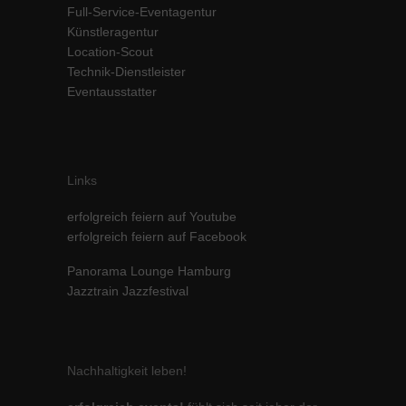
Full-Service-Eventagentur
Inhalte von Videoplattformen und Social-Media-Plattformen werden
Künstleragentur
standardmäßig blockiert. Wenn Cookies von externen Medien akzeptiert
Location-Scout
werden, bedarf der Zugriff auf diese Inhalte keiner manuellen Einwilligung
mehr.
Technik-Dienstleister
Eventausstatter
Cookie-Informationen anzeigen
powered by Borlabs Cookie
Datenschutzerklärung
Impressum
Links
erfolgreich feiern auf Youtube
erfolgreich feiern auf Facebook
Panorama Lounge Hamburg
Jazztrain Jazzfestival
Nachhaltigkeit leben!