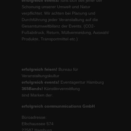
erfolgreich events!
fühlt sich seit jeher der
Schonung unserer Umwelt und Natur
verpflichtet. Wir achten bei Planung und
Durchführung jeder Veranstaltung auf die
Gesamtumweltbilanz der Events. (CO2-
Fußabdruck, Return, Müllvermeidung, Auswahl
Produkte, Transportmittel etc.)
erfolgreich feiern!
Bureau für
Veranstaltungskultur
erfolgreich events!
Eventagentur Hamburg
365Bands!
Künstlervermittlung
sind Marken der:
erfolgreich communmications GmbH
Büroadresse:
Elbchaussee 574
22587 Hamburg