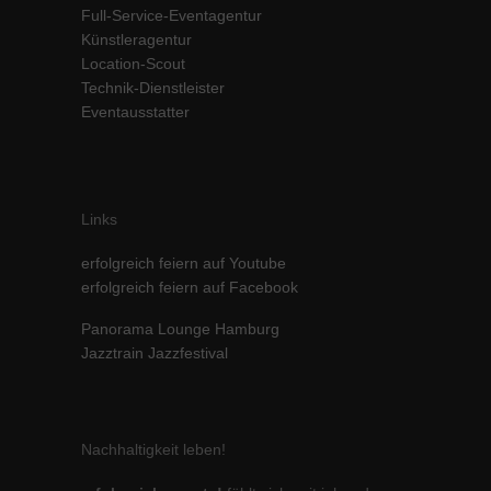
Full-Service-Eventagentur
Inhalte von Videoplattformen und Social-Media-Plattformen werden
Künstleragentur
standardmäßig blockiert. Wenn Cookies von externen Medien akzeptiert
werden, bedarf der Zugriff auf diese Inhalte keiner manuellen Einwilligung
Location-Scout
mehr.
Technik-Dienstleister
Eventausstatter
Cookie-Informationen anzeigen
powered by Borlabs Cookie
Datenschutzerklärung
Impressum
Links
erfolgreich feiern auf Youtube
erfolgreich feiern auf Facebook
Panorama Lounge Hamburg
Jazztrain Jazzfestival
Nachhaltigkeit leben!