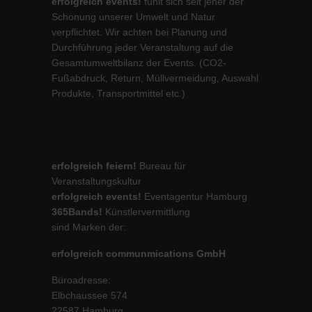
erfolgreich events!
fühlt sich seit jeher der
Schonung unserer Umwelt und Natur
verpflichtet. Wir achten bei Planung und
Durchführung jeder Veranstaltung auf die
Gesamtumweltbilanz der Events. (CO2-
Fußabdruck, Return, Müllvermeidung, Auswahl
Produkte, Transportmittel etc.)
erfolgreich feiern!
Bureau für
Veranstaltungskultur
erfolgreich events!
Eventagentur Hamburg
365Bands!
Künstlervermittlung
sind Marken der:
erfolgreich communmications GmbH
Büroadresse:
Elbchaussee 574
22587 Hamburg