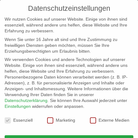
Datenschutzeinstellungen
Wir nutzen Cookies auf unserer Website. Einige von ihnen sind
essenziell, während andere uns helfen, diese Website und Ihre
Erfahrung zu verbessern.
Wenn Sie unter 16 Jahre alt sind und Ihre Zustimmung zu
freiwilligen Diensten geben möchten, müssen Sie Ihre
Erziehungsberechtigten um Erlaubnis bitten.
Wir verwenden Cookies und andere Technologien auf unserer
info@erfolgreich-events.de
Website. Einige von ihnen sind essenziell, während andere uns
helfen, diese Website und Ihre Erfahrung zu verbessern.
+4940 46 777 230
Personenbezogene Daten können verarbeitet werden (z. B. IP-
Adressen), z. B. für personalisierte Anzeigen und Inhalte oder
Anzeigen- und Inhaltsmessung.
Weitere Informationen über die
Verwendung Ihrer Daten finden Sie in unserer
Datenschutzerklärung
.
Sie können Ihre Auswahl jederzeit unter
Einstellungen
widerrufen oder anpassen.
Home
Location 06027 | Kleinod im Hafen


Datenschutzeinstellungen
06027_14
Essenziell
Marketing
Externe Medien