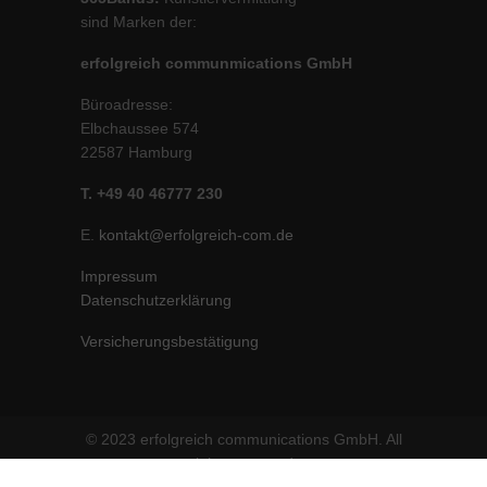
sind Marken der:
erfolgreich communmications GmbH
Büroadresse:
Elbchaussee 574
22587 Hamburg
T. +49 40 46777 230
E.
kontakt@erfolgreich-com.de
Impressum
Datenschutzerklärung
Versicherungsbestätigung
© 2023 erfolgreich communications GmbH. All
rights reserved.