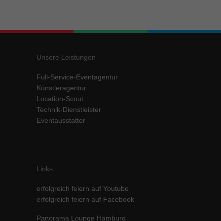
Inhalte von Videoplattformen und Social-Media-Plattformen werden
standardmäßig blockiert. Wenn Cookies von externen Medien akzeptiert
werden, bedarf der Zugriff auf diese Inhalte keiner manuellen Einwilligung
mehr.
Cookie-Informationen anzeigen
Unsere Leistungen
powered by Borlabs Cookie
Datenschutzerklärung
Impressum
Full-Service-Eventagentur
Künstleragentur
Location-Scout
Technik-Dienstleister
Eventausstatter
Links
erfolgreich feiern auf Youtube
erfolgreich feiern auf Facebook
Panorama Lounge Hamburg