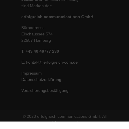
sind Marken der:
erfolgreich communmications GmbH
Büroadresse:
Elbchaussee 574
22587 Hamburg
T. +49 40 46777 230
E.
kontakt@erfolgreich-com.de
Impressum
Datenschutzerklärung
Versicherungsbestätigung
© 2023 erfolgreich communications GmbH. All
rights reserved.