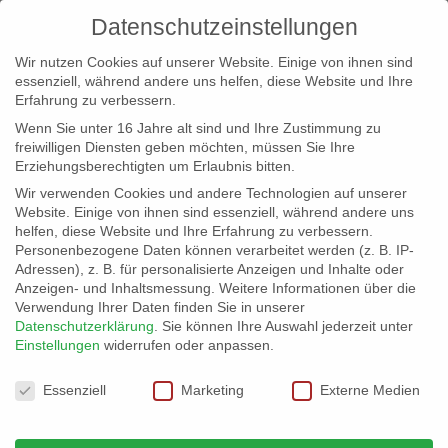
Datenschutzeinstellungen
Wir nutzen Cookies auf unserer Website. Einige von ihnen sind
essenziell, während andere uns helfen, diese Website und Ihre
Erfahrung zu verbessern.
Wenn Sie unter 16 Jahre alt sind und Ihre Zustimmung zu
freiwilligen Diensten geben möchten, müssen Sie Ihre
Erziehungsberechtigten um Erlaubnis bitten.
Wir verwenden Cookies und andere Technologien auf unserer
info@erfolgreich-events.de
Website. Einige von ihnen sind essenziell, während andere uns
helfen, diese Website und Ihre Erfahrung zu verbessern.
+4940 46 777 230
Personenbezogene Daten können verarbeitet werden (z. B. IP-
Adressen), z. B. für personalisierte Anzeigen und Inhalte oder
Anzeigen- und Inhaltsmessung.
Weitere Informationen über die
Verwendung Ihrer Daten finden Sie in unserer
Datenschutzerklärung
.
Sie können Ihre Auswahl jederzeit unter
Einstellungen
widerrufen oder anpassen.
Home
Location 06027 | Kleinod im Hafen


Datenschutzeinstellungen
06027_10
Essenziell
Marketing
Externe Medien