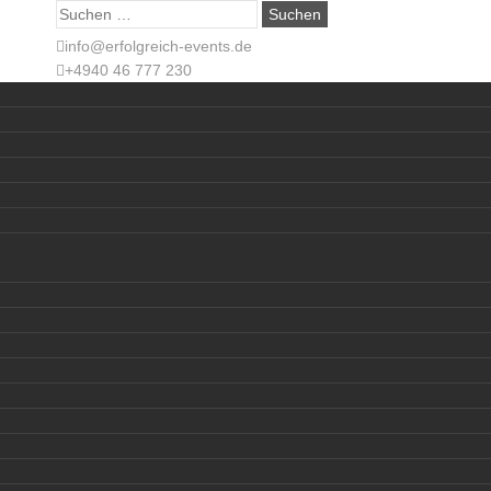
Suche
nach:
info@erfolgreich-events.de
+4940 46 777 230