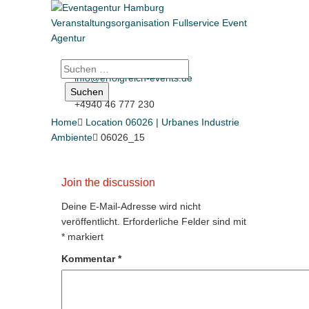
Suche
info@erfolgreich-events.de
nach:
+4940 46 777 230
Home

Location 06026 | Urbanes Industrie
Ambiente

06026_15
Join the discussion
Deine E-Mail-Adresse wird nicht
veröffentlicht.
Erforderliche Felder sind mit
*
markiert
Kommentar
*