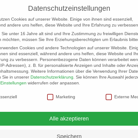
Datenschutzeinstellungen
utzen Cookies auf unserer Website. Einige von ihnen sind essenziell,
nd andere uns helfen, diese Website und Ihre Erfahrung zu verbesser
Sie unter 16 Jahre alt sind und Ihre Zustimmung zu freiwilligen Dienst
 möchten, müssen Sie Ihre Erziehungsberechtigten um Erlaubnis bitte
erwenden Cookies und andere Technologien auf unserer Website. Eini
hnen sind essenziell, während andere uns helfen, diese Website und Ih
rung zu verbessern.
Personenbezogene Daten können verarbeitet wer
NG
LOCATION SCOUT
ELB-LOCATION: PANORAMA LO
. IP-Adressen), z. B. für personalisierte Anzeigen und Inhalte oder Anze
nhaltsmessung.
Weitere Informationen über die Verwendung Ihrer Dat
n Sie in unserer
Datenschutzerklärung
.
Sie können Ihre Auswahl jederze
_10
r
Einstellungen
widerrufen oder anpassen.
schutzeinstellungen
ssenziell
Marketing
Externe Me
Alle akzeptieren
Speichern