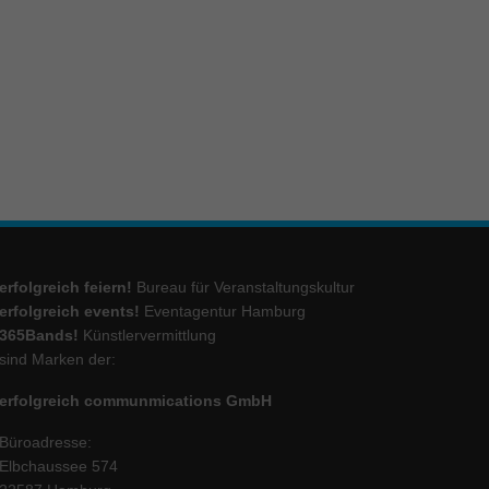
ie
Marketing
ierte
.
Externe Medien
erfolgreich feiern!
Bureau für Veranstaltungskultur
iert.
erfolgreich events!
Eventagentur Hamburg
lte
365Bands!
Künstlervermittlung
sind Marken der:
erfolgreich communmications GmbH
ressum
Büroadresse:
Elbchaussee 574