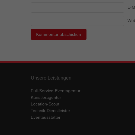
Ess
E-M
Essen
Funkt
Web
Mar
Marke
Werbu
Ext
Unsere Leistungen
Inhal
Wenn 
Full-Service-Eventagentur
keine
Künstleragentur
Location-Scout
Technik-Dienstleister
pow
Eventausstatter