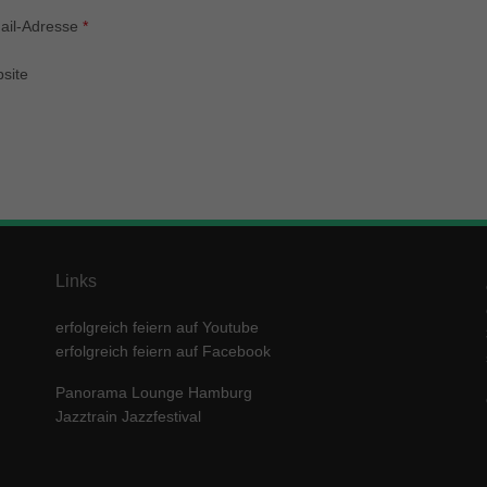
enziell (1)
ail-Adresse
*
zielle Cookies ermöglichen grundlegende Funktionen und sind für die einwandfre
ion der Website erforderlich.
site
Cookie-Informationen anzeigen
keting (1)
ting-Cookies werden von Drittanbietern oder Publishern verwendet, um personalis
ng anzuzeigen. Sie tun dies, indem sie Besucher über Websites hinweg verfolgen
Cookie-Informationen anzeigen
erne Medien (5)
Links
te von Videoplattformen und Social-Media-Plattformen werden standardmäßig block
Cookies von externen Medien akzeptiert werden, bedarf der Zugriff auf diese Inha
erfolgreich feiern auf Youtube
r manuellen Einwilligung mehr.
erfolgreich feiern auf Facebook
Cookie-Informationen anzeigen
Panorama Lounge Hamburg
ered by Borlabs Cookie
Datenschutzerklärung
Imp
Jazztrain Jazzfestival