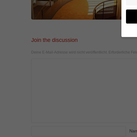
Join the discussion
Wenn 
geben
Deine E-Mail-Adresse wird nicht veröffentlicht.
Erforderliche Fel
Wir v
von i
Erfah
(z. B
und I
finde
Hier 
Einwi
anzei
Al
Na
Daten