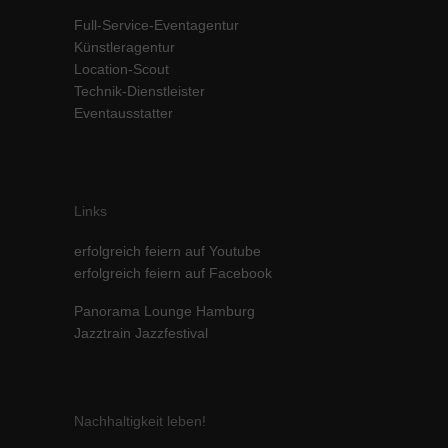
Inhalte von Videoplattformen und Social-Media-Plattformen werden
Full-Service-Eventagentur
standardmäßig blockiert. Wenn Cookies von externen Medien akzeptiert
Künstleragentur
werden, bedarf der Zugriff auf diese Inhalte keiner manuellen Einwilligung
Location-Scout
mehr.
Technik-Dienstleister
Cookie-Informationen anzeigen
Eventausstatter
powered by Borlabs Cookie
Datenschutzerklärung
Impressum
Links
erfolgreich feiern auf Youtube
erfolgreich feiern auf Facebook
Panorama Lounge Hamburg
Jazztrain Jazzfestival
Nachhaltigkeit leben!