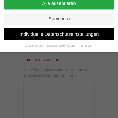
Alle akzeptieren
Speichern
Individuelle Datenschutzeinstellungen
Cookie-Details
Datenschutzerklärung
Impressum
Datenschutzeinstellungen
Join the discussion
Wenn Sie unter 16 Jahre alt sind und Ihre Zustimmung zu
freiwilligen Diensten geben möchten, müssen Sie Ihre
Deine E-Mail-Adresse wird nicht veröffentlicht.
Erziehungsberechtigten um Erlaubnis bitten.
Erforderliche Felder sind mit
*
markiert
Wir verwenden Cookies und andere Technologien auf unserer
Website. Einige von ihnen sind essenziell, während andere uns
helfen, diese Website und Ihre Erfahrung zu verbessern.
Personenbezogene Daten können verarbeitet werden (z. B. IP-
Adressen), z. B. für personalisierte Anzeigen und Inhalte oder
Anzeigen- und Inhaltsmessung.
Weitere Informationen über die
Verwendung Ihrer Daten finden Sie in unserer
Datenschutzerklärung
.
Hier finden Sie eine Übersicht über alle verwendeten Cookies. Sie