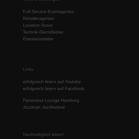
Inhalte von Videoplattformen und Social-Media-Plattformen werden
Full-Service-Eventagentur
standardmäßig blockiert. Wenn Cookies von externen Medien akzeptiert
werden, bedarf der Zugriff auf diese Inhalte keiner manuellen Einwilligung
Künstleragentur
mehr.
Location-Scout
Technik-Dienstleister
Cookie-Informationen anzeigen
Eventausstatter
powered by Borlabs Cookie
Datenschutzerklärung
Impressum
Links
erfolgreich feiern auf Youtube
erfolgreich feiern auf Facebook
Panorama Lounge Hamburg
Jazztrain Jazzfestival
Nachhaltigkeit leben!