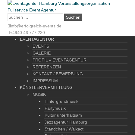
Suche
nach:
info@erfolgreich-events.de
+4940 46 777 230
EVENTAGENTUR
EVENTS
GALERIE
PROFIL – EVENTAGENTUR
REFERENZEN
KONTAKT / BEWERBUNG
IMPRESSUM
KÜNSTLERVERMITTLUNG
MUSIK
Hintergrundmusik
Partymusik
Kultur unterhaltsam
Jazzagentur Hamburg
Ständchen / Walkact