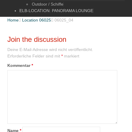
Outdoor / Schiffe
ELB-LOCATION: PANORAMA LOUNGE
Home

Location 06025

06025_04
Join the discussion
Deine E-Mail-Adresse wird nicht veröffentlicht.
Erforderliche Felder sind mit
*
markiert
Kommentar
*
Name
*