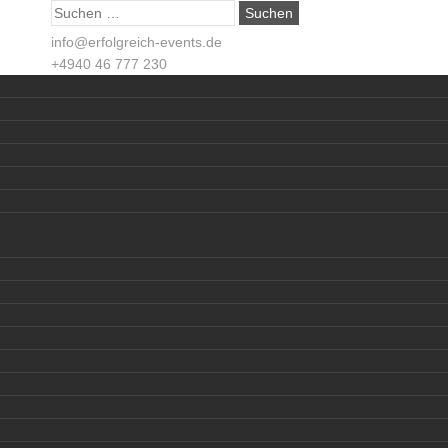
Suche
nach:
info@erfolgreich-events.de
+4940 46 777 230