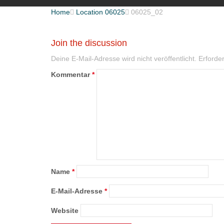
Home

Location 06025

06025_02
Join the discussion
Deine E-Mail-Adresse wird nicht veröffentlicht.
Erforder
Kommentar
*
Name
*
E-Mail-Adresse
*
Website