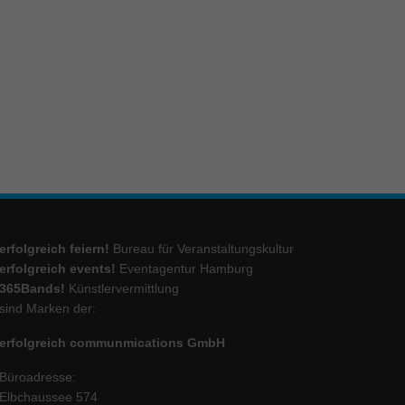
ie
Marketing
ierte
.
Externe Medien
erfolgreich feiern!
Bureau für Veranstaltungskultur
iert.
lte
erfolgreich events!
Eventagentur Hamburg
365Bands!
Künstlervermittlung
sind Marken der:
ressum
erfolgreich communmications GmbH
Büroadresse:
Elbchaussee 574