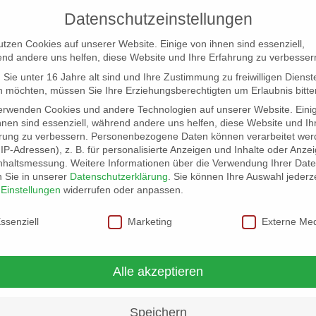
Datenschutzeinstellungen
utzen Cookies auf unserer Website. Einige von ihnen sind essenziell,
nd andere uns helfen, diese Website und Ihre Erfahrung zu verbesser
Sie unter 16 Jahre alt sind und Ihre Zustimmung zu freiwilligen Dienst
 möchten, müssen Sie Ihre Erziehungsberechtigten um Erlaubnis bitte
erwenden Cookies und andere Technologien auf unserer Website. Eini
hnen sind essenziell, während andere uns helfen, diese Website und Ih
rung zu verbessern.
Personenbezogene Daten können verarbeitet wer
NG
LOCATION SCOUT
ELB-LOCATION: PANORAMA LO
. IP-Adressen), z. B. für personalisierte Anzeigen und Inhalte oder Anze
nhaltsmessung.
Weitere Informationen über die Verwendung Ihrer Dat
n Sie in unserer
Datenschutzerklärung
.
Sie können Ihre Auswahl jederze
r
Einstellungen
widerrufen oder anpassen.
schutzeinstellungen
ssenziell
Marketing
Externe Me
Alle akzeptieren
Speichern