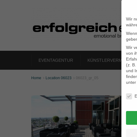
Wir n
währe
Wenn 
geben
Wir v
von i
Erfah
EVENTAGENTUR
KÜNSTLERVERMITTLU
(z. B
und I
finde
Home
Location 06023
06023_gr_05


unte
Daten
E