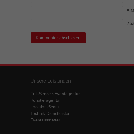
Ess
E-M
Essen
Funkt
Web
Mar
Marke
Werbu
Ext
Unsere Leistungen
Inhal
Wenn 
keine
Full-Service-Eventagentur
Künstleragentur
Location-Scout
pow
Technik-Dienstleister
Eventausstatter