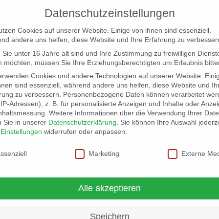
Datenschutzeinstellungen
utzen Cookies auf unserer Website. Einige von ihnen sind essenziell,
nd andere uns helfen, diese Website und Ihre Erfahrung zu verbesser
Sie unter 16 Jahre alt sind und Ihre Zustimmung zu freiwilligen Dienst
 möchten, müssen Sie Ihre Erziehungsberechtigten um Erlaubnis bitte
erwenden Cookies und andere Technologien auf unserer Website. Eini
hnen sind essenziell, während andere uns helfen, diese Website und Ih
rung zu verbessern.
Personenbezogene Daten können verarbeitet wer
NG
LOCATION SCOUT
ELB-LOCATION: PANORAMA LO
. IP-Adressen), z. B. für personalisierte Anzeigen und Inhalte oder Anze
nhaltsmessung.
Weitere Informationen über die Verwendung Ihrer Dat
n Sie in unserer
Datenschutzerklärung
.
Sie können Ihre Auswahl jederze
r
Einstellungen
widerrufen oder anpassen.
schutzeinstellungen
ssenziell
Marketing
Externe Me
Alle akzeptieren
Speichern