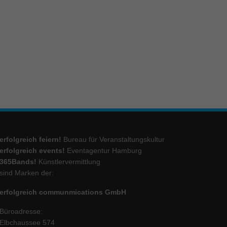
ie
Marketing
ierte
.
Externe Medien
erfolgreich feiern!
Bureau für Veranstaltungskultur
iert.
lte
erfolgreich events!
Eventagentur Hamburg
365Bands!
Künstlervermittlung
sind Marken der:
ressum
erfolgreich communmications GmbH
Büroadresse:
Elbchaussee 574