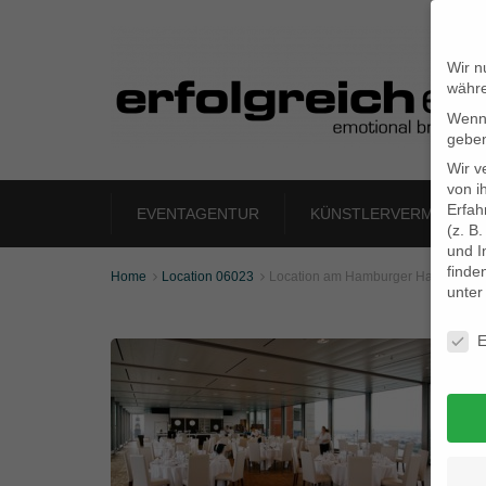
Wir n
währe
Wenn 
geben
Wir v
von i
Erfah
EVENTAGENTUR
KÜNSTLERVERMITTLU
(z. B
und I
finde
Home
Location 06023
Location am Hamburger Hafen


unte
Daten
E