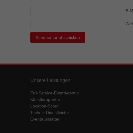
Ess
E-M
Essen
Funkt
Web
Mar
Marke
Werbu
Ext
Unsere Leistungen
Inhal
Wenn 
keine
Full-Service-Eventagentur
Künstleragentur
Location-Scout
pow
Technik-Dienstleister
Eventausstatter