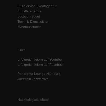
Inhalte von Videoplattformen und Social-Media-Plattformen werden
Full-Service-Eventagentur
standardmäßig blockiert. Wenn Cookies von externen Medien akzeptiert
Künstleragentur
werden, bedarf der Zugriff auf diese Inhalte keiner manuellen Einwilligung
Location-Scout
mehr.
Technik-Dienstleister
Cookie-Informationen anzeigen
Eventausstatter
powered by Borlabs Cookie
Datenschutzerklärung
Impressum
Links
erfolgreich feiern auf Youtube
erfolgreich feiern auf Facebook
Panorama Lounge Hamburg
Jazztrain Jazzfestival
Nachhaltigkeit leben!