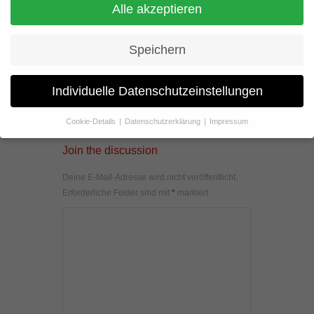
Alle akzeptieren
Speichern
Individuelle Datenschutzeinstellungen
Cookie-Details
Datenschutzerklärung
Impressum
Datenschutzeinstellungen
Join the discussion
Wenn Sie unter 16 Jahre alt sind und Ihre Zustimmung zu
freiwilligen Diensten geben möchten, müssen Sie Ihre
Deine E-Mail-Adresse wird nicht veröffentlicht.
Erziehungsberechtigten um Erlaubnis bitten.
Erforderliche Felder sind mit
*
markiert
Wir verwenden Cookies und andere Technologien auf unserer
Website. Einige von ihnen sind essenziell, während andere uns
helfen, diese Website und Ihre Erfahrung zu verbessern.
Personenbezogene Daten können verarbeitet werden (z. B. IP-
Adressen), z. B. für personalisierte Anzeigen und Inhalte oder
Anzeigen- und Inhaltsmessung.
Weitere Informationen über die
Verwendung Ihrer Daten finden Sie in unserer
Datenschutzerklärung
.
Hier finden Sie eine Übersicht über alle verwendeten Cookies. Sie