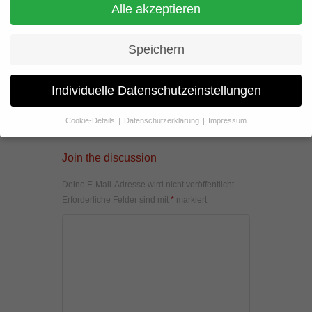
Alle akzeptieren
Speichern
Individuelle Datenschutzeinstellungen
Cookie-Details
Datenschutzerklärung
Impressum
Datenschutzeinstellungen
Join the discussion
Wenn Sie unter 16 Jahre alt sind und Ihre Zustimmung zu
freiwilligen Diensten geben möchten, müssen Sie Ihre
Deine E-Mail-Adresse wird nicht veröffentlicht.
Erziehungsberechtigten um Erlaubnis bitten.
Erforderliche Felder sind mit
*
markiert
Wir verwenden Cookies und andere Technologien auf unserer
Website. Einige von ihnen sind essenziell, während andere uns
helfen, diese Website und Ihre Erfahrung zu verbessern.
Personenbezogene Daten können verarbeitet werden (z. B. IP-
Adressen), z. B. für personalisierte Anzeigen und Inhalte oder
Anzeigen- und Inhaltsmessung.
Weitere Informationen über die
Verwendung Ihrer Daten finden Sie in unserer
Datenschutzerklärung
.
Hier finden Sie eine Übersicht über alle verwendeten Cookies. Sie