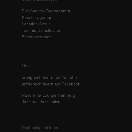
Inhalte von Videoplattformen und Social-Media-Plattformen werden
Full-Service-Eventagentur
standardmäßig blockiert. Wenn Cookies von externen Medien akzeptiert
werden, bedarf der Zugriff auf diese Inhalte keiner manuellen Einwilligung
Künstleragentur
mehr.
Location-Scout
Technik-Dienstleister
Cookie-Informationen anzeigen
Eventausstatter
powered by Borlabs Cookie
Datenschutzerklärung
Impressum
Links
erfolgreich feiern auf Youtube
erfolgreich feiern auf Facebook
Panorama Lounge Hamburg
Jazztrain Jazzfestival
Nachhaltigkeit leben!