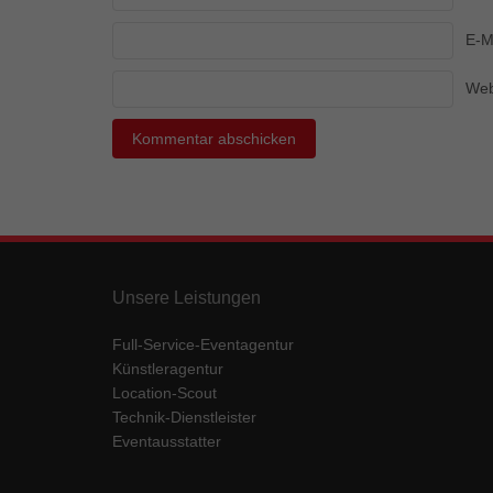
Ess
E-M
Essen
Funkt
Web
Mar
Marke
Werbu
Ext
Unsere Leistungen
Inhal
Wenn 
keine
Full-Service-Eventagentur
Künstleragentur
Location-Scout
pow
Technik-Dienstleister
Eventausstatter