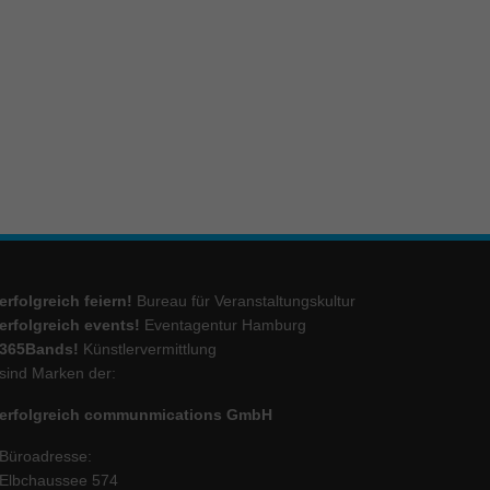
ie
Marketing
ierte
.
Externe Medien
erfolgreich feiern!
Bureau für Veranstaltungskultur
iert.
lte
erfolgreich events!
Eventagentur Hamburg
365Bands!
Künstlervermittlung
sind Marken der:
ressum
erfolgreich communmications GmbH
Büroadresse:
Elbchaussee 574