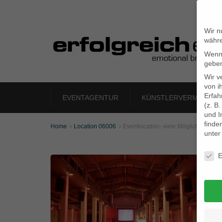
Wir n
währe
Wenn 
geben
Wir v
von i
Erfah
EVENTAGENTUR
KÜNSTLERVERMITTLU
(z. B
und I
finde
Home
Location 06006
Eventlocation- viele Möglichkeitemn


unte
Daten
E