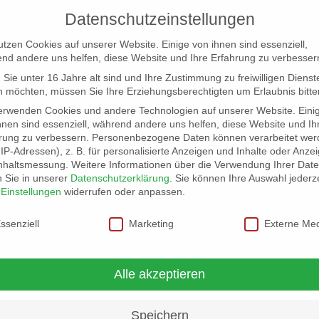
Datenschutzeinstellungen
utzen Cookies auf unserer Website. Einige von ihnen sind essenziell,
nd andere uns helfen, diese Website und Ihre Erfahrung zu verbesser
Sie unter 16 Jahre alt sind und Ihre Zustimmung zu freiwilligen Dienst
 möchten, müssen Sie Ihre Erziehungsberechtigten um Erlaubnis bitte
erwenden Cookies und andere Technologien auf unserer Website. Eini
hnen sind essenziell, während andere uns helfen, diese Website und Ih
rung zu verbessern.
Personenbezogene Daten können verarbeitet wer
NG
LOCATION SCOUT
ELB-LOCATION: PANORAMA LO
. IP-Adressen), z. B. für personalisierte Anzeigen und Inhalte oder Anze
nhaltsmessung.
Weitere Informationen über die Verwendung Ihrer Dat
n Sie in unserer
Datenschutzerklärung
.
Sie können Ihre Auswahl jederze
r
Einstellungen
widerrufen oder anpassen.
schutzeinstellungen
ssenziell
Marketing
Externe Me
Alle akzeptieren
Speichern