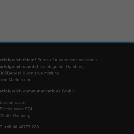
ie
Marketing
ierte
.
erfolgreich feiern!
Bureau für Veranstaltungskultur
erfolgreich events!
Eventagentur Hamburg
Externe Medien
365Bands!
Künstlervermittlung
sind Marken der:
iert.
lte
erfolgreich communmications GmbH
Büroadresse:
Elbchaussee 574
ressum
22587 Hamburg
T. +49 40 46777 230