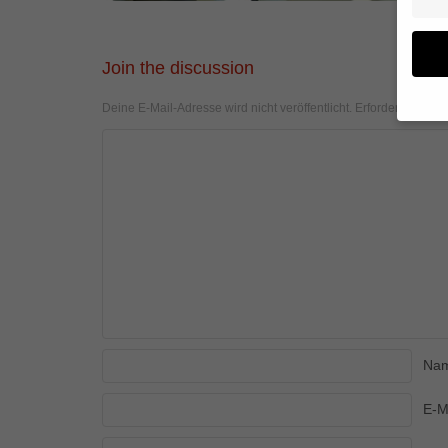
Join the discussion
Deine E-Mail-Adresse wird nicht veröffentlicht.
Erforderliche Fel
Wenn 
geben
Wir v
von i
Erfah
(z. B
und I
finde
Hier 
Einwi
anzei
Na
Al
E-M
Daten