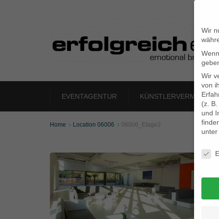
Wir n
währe
Wenn 
geben
Wir v
von i
Erfah
EVENTAGENTUR
KÜNSTLERVERMITTLU
(z. B
und I
finde
Home
Location 06006
06006_Etage2


unte
Daten
E