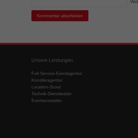
Ess
Web
Essen
Funkt
Mar
Marke
Werbu
Unsere Leistungen
Full-Service-Eventagentur
Ext
Künstleragentur
Inhal
Location-Scout
Wenn 
Technik-Dienstleister
keine
Eventausstatter
pow