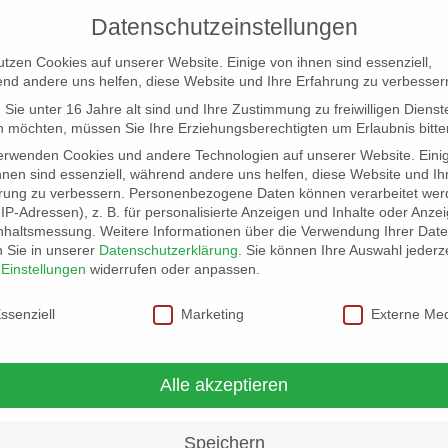
Datenschutzeinstellungen
utzen Cookies auf unserer Website. Einige von ihnen sind essenziell,
nd andere uns helfen, diese Website und Ihre Erfahrung zu verbesser
Sie unter 16 Jahre alt sind und Ihre Zustimmung zu freiwilligen Dienst
 möchten, müssen Sie Ihre Erziehungsberechtigten um Erlaubnis bitte
erwenden Cookies und andere Technologien auf unserer Website. Eini
hnen sind essenziell, während andere uns helfen, diese Website und Ih
rung zu verbessern.
Personenbezogene Daten können verarbeitet wer
NG
LOCATION SCOUT
ELB-LOCATION: PANORAMA LO
. IP-Adressen), z. B. für personalisierte Anzeigen und Inhalte oder Anze
nhaltsmessung.
Weitere Informationen über die Verwendung Ihrer Dat
n Sie in unserer
Datenschutzerklärung
.
Sie können Ihre Auswahl jederze
r
Einstellungen
widerrufen oder anpassen.
schutzeinstellungen
ssenziell
Marketing
Externe Me
Alle akzeptieren
Speichern