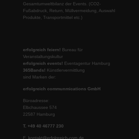
Gesamtumweltbilanz der Events. (CO2-
Fußabdruck, Return, Müllvermeidung, Auswahl
Produkte, Transportmittel etc.)
erfolgreich feiern!
Bureau für
Veranstaltungskultur
erfolgreich events!
Eventagentur Hamburg
365Bands!
Künstlervermittlung
sind Marken der:
erfolgreich communmications GmbH
Büroadresse:
Elbchaussee 574
22587 Hamburg
T. +49 40 46777 230
E.
kontakt@erfolgreich-com.de