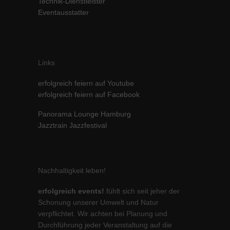
Technik-Dienstleister
Inhalte von Videoplattformen und Social-Media-Plattformen werden
Eventausstatter
standardmäßig blockiert. Wenn Cookies von externen Medien akzeptiert
werden, bedarf der Zugriff auf diese Inhalte keiner manuellen Einwilligung
mehr.
Cookie-Informationen anzeigen
Links
powered by Borlabs Cookie
Datenschutzerklärung
Impressum
erfolgreich feiern auf Youtube
erfolgreich feiern auf Facebook
Panorama Lounge Hamburg
Jazztrain Jazzfestival
Nachhaltigkeit leben!
erfolgreich events!
fühlt sich seit jeher der
Schonung unserer Umwelt und Natur
verpflichtet. Wir achten bei Planung und
Durchführung jeder Veranstaltung auf die