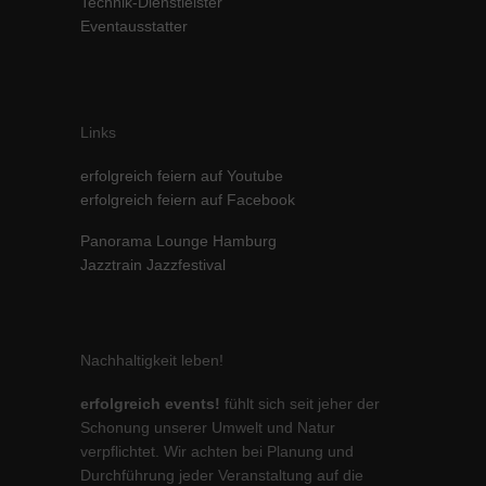
Technik-Dienstleister
Inhalte von Videoplattformen und Social-Media-Plattformen werden
Eventausstatter
standardmäßig blockiert. Wenn Cookies von externen Medien akzeptiert
werden, bedarf der Zugriff auf diese Inhalte keiner manuellen Einwilligung
mehr.
Cookie-Informationen anzeigen
Links
powered by Borlabs Cookie
Datenschutzerklärung
Impressum
erfolgreich feiern auf Youtube
erfolgreich feiern auf Facebook
Panorama Lounge Hamburg
Jazztrain Jazzfestival
Nachhaltigkeit leben!
erfolgreich events!
fühlt sich seit jeher der
Schonung unserer Umwelt und Natur
verpflichtet. Wir achten bei Planung und
Durchführung jeder Veranstaltung auf die