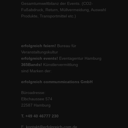
Gesamtumweltbilanz der Events. (CO2-
Fußabdruck, Return, Müllvermeidung, Auswahl
Produkte, Transportmittel etc.)
erfolgreich feiern!
Bureau für
Veranstaltungskultur
erfolgreich events!
Eventagentur Hamburg
365Bands!
Künstlervermittlung
sind Marken der:
erfolgreich communmications GmbH
Büroadresse:
Elbchaussee 574
22587 Hamburg
T. +49 40 46777 230
E.
kontakt@erfolgreich-com.de