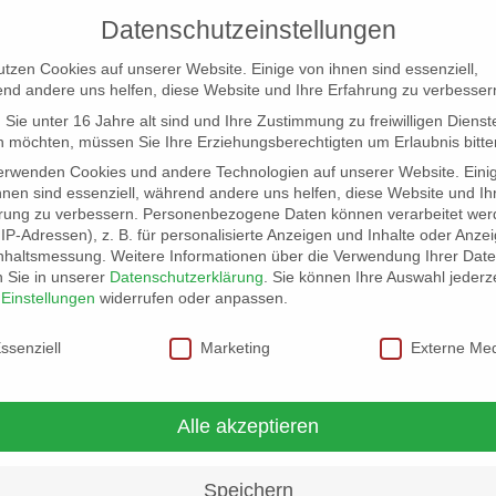
Datenschutzeinstellungen
utzen Cookies auf unserer Website. Einige von ihnen sind essenziell,
nd andere uns helfen, diese Website und Ihre Erfahrung zu verbesser
Sie unter 16 Jahre alt sind und Ihre Zustimmung zu freiwilligen Dienst
 möchten, müssen Sie Ihre Erziehungsberechtigten um Erlaubnis bitte
erwenden Cookies und andere Technologien auf unserer Website. Eini
hnen sind essenziell, während andere uns helfen, diese Website und Ih
rung zu verbessern.
Personenbezogene Daten können verarbeitet wer
NG
LOCATION SCOUT
ELB-LOCATION: PANORAMA LO
. IP-Adressen), z. B. für personalisierte Anzeigen und Inhalte oder Anze
nhaltsmessung.
Weitere Informationen über die Verwendung Ihrer Dat
n Sie in unserer
Datenschutzerklärung
.
Sie können Ihre Auswahl jederze
erfolgreich-feiern
r
Einstellungen
widerrufen oder anpassen.
schutzeinstellungen
ssenziell
Marketing
Externe Me
Alle akzeptieren
Speichern