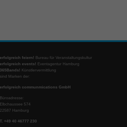
ie
Marketing
ierte
.
erfolgreich feiern!
Bureau für Veranstaltungskultur
erfolgreich events!
Eventagentur Hamburg
Externe Medien
365Bands!
Künstlervermittlung
sind Marken der:
iert.
lte
erfolgreich communmications GmbH
Büroadresse:
Elbchaussee 574
ressum
22587 Hamburg
T. +49 40 46777 230