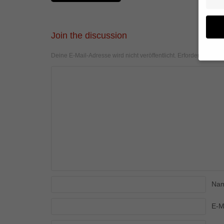
Join the discussion
Deine E-Mail-Adresse wird nicht veröffentlicht.
Erforderliche Fel
Wenn 
geben
Wir v
von i
Erfah
(z. B
und I
finde
Hier 
Einwi
anzei
Na
Al
E-M
Daten