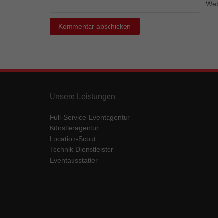
Ess
Web
Essen
Funkt
Mar
Marke
Werbu
Unsere Leistungen
Full-Service-Eventagentur
Ext
Künstleragentur
Inhal
Location-Scout
Wenn 
Technik-Dienstleister
keine
Eventausstatter
pow