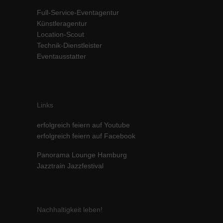
Inhalte von Videoplattformen und Social-Media-Plattformen werden
Full-Service-Eventagentur
standardmäßig blockiert. Wenn Cookies von externen Medien akzeptiert
Künstleragentur
werden, bedarf der Zugriff auf diese Inhalte keiner manuellen Einwilligung
Location-Scout
mehr.
Technik-Dienstleister
Cookie-Informationen anzeigen
Eventausstatter
powered by Borlabs Cookie
Datenschutzerklärung
Impressum
Links
erfolgreich feiern auf Youtube
erfolgreich feiern auf Facebook
Panorama Lounge Hamburg
Jazztrain Jazzfestival
Nachhaltigkeit leben!