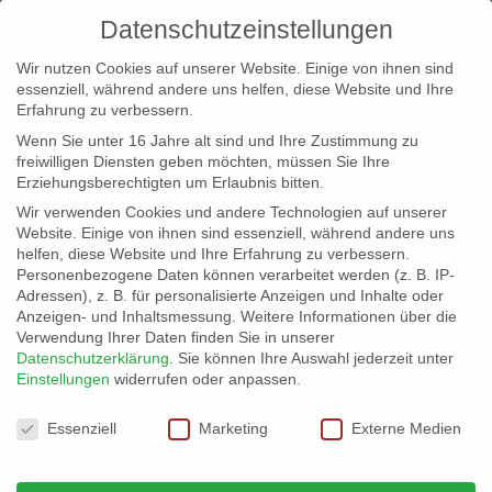
Datenschutzeinstellungen
Wir nutzen Cookies auf unserer Website. Einige von ihnen sind
essenziell, während andere uns helfen, diese Website und Ihre
Erfahrung zu verbessern.
Wenn Sie unter 16 Jahre alt sind und Ihre Zustimmung zu
freiwilligen Diensten geben möchten, müssen Sie Ihre
Erziehungsberechtigten um Erlaubnis bitten.
Wir verwenden Cookies und andere Technologien auf unserer
info@erfolgreich-events.de
Website. Einige von ihnen sind essenziell, während andere uns
helfen, diese Website und Ihre Erfahrung zu verbessern.
+4940 46 777 230
Personenbezogene Daten können verarbeitet werden (z. B. IP-
Adressen), z. B. für personalisierte Anzeigen und Inhalte oder
Anzeigen- und Inhaltsmessung.
Weitere Informationen über die
Verwendung Ihrer Daten finden Sie in unserer
Datenschutzerklärung
.
Sie können Ihre Auswahl jederzeit unter
Einstellungen
widerrufen oder anpassen.
Home
Hintergrundmusik
Bildschirmfoto 2015-01-


Datenschutzeinstellungen
05 um 16.42.16
Essenziell
Marketing
Externe Medien