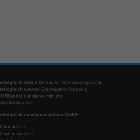
ie
Marketing
ierte
.
Externe Medien
erfolgreich feiern!
Bureau für Veranstaltungskultur
iert.
erfolgreich events!
Eventagentur Hamburg
lte
365Bands!
Künstlervermittlung
sind Marken der:
erfolgreich communmications GmbH
ressum
Büroadresse:
Elbchaussee 574