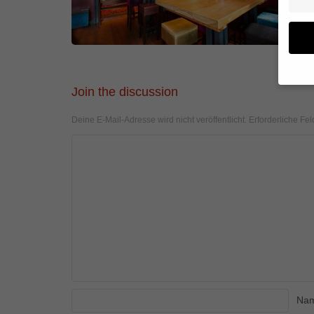
Join the discussion
Wenn 
geben
Deine E-Mail-Adresse wird nicht veröffentlicht.
Erforderliche Fel
Wir v
von i
Erfah
(z. B
und I
finde
Hier 
Einwi
anzei
Al
Na
Daten