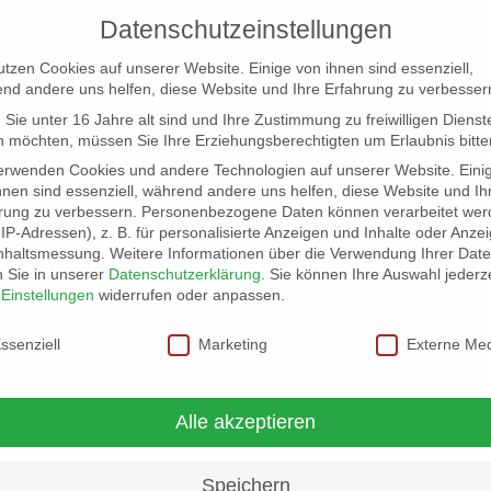
Datenschutzeinstellungen
utzen Cookies auf unserer Website. Einige von ihnen sind essenziell,
nd andere uns helfen, diese Website und Ihre Erfahrung zu verbesser
Sie unter 16 Jahre alt sind und Ihre Zustimmung zu freiwilligen Dienst
 möchten, müssen Sie Ihre Erziehungsberechtigten um Erlaubnis bitte
erwenden Cookies und andere Technologien auf unserer Website. Eini
hnen sind essenziell, während andere uns helfen, diese Website und Ih
rung zu verbessern.
Personenbezogene Daten können verarbeitet wer
NG
LOCATION SCOUT
ELB-LOCATION: PANORAMA LO
. IP-Adressen), z. B. für personalisierte Anzeigen und Inhalte oder Anze
nhaltsmessung.
Weitere Informationen über die Verwendung Ihrer Dat
n Sie in unserer
Datenschutzerklärung
.
Sie können Ihre Auswahl jederze
r
Einstellungen
widerrufen oder anpassen.
schutzeinstellungen
ssenziell
Marketing
Externe Me
Alle akzeptieren
Speichern