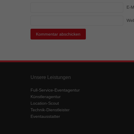
Ess
E-M
Essen
Funkt
Web
Mar
Marke
Werbu
Ext
Unsere Leistungen
Inhal
Wenn 
Full-Service-Eventagentur
keine
Künstleragentur
Location-Scout
Technik-Dienstleister
pow
Eventausstatter