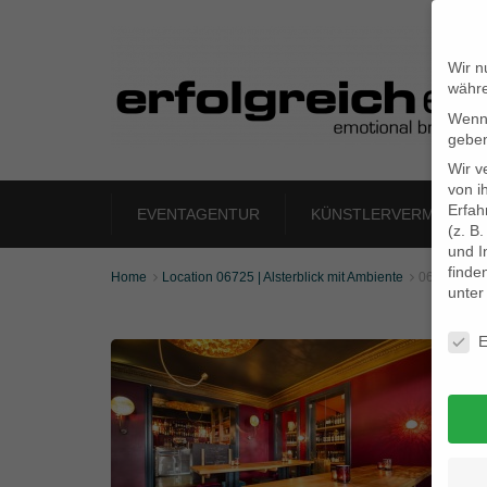
Wir n
währe
Wenn 
geben
Wir v
von i
Erfah
EVENTAGENTUR
KÜNSTLERVERMITTLU
(z. B
und I
finde
Home
Location 06725 | Alsterblick mit Ambiente
06725_08


unte
Daten
E