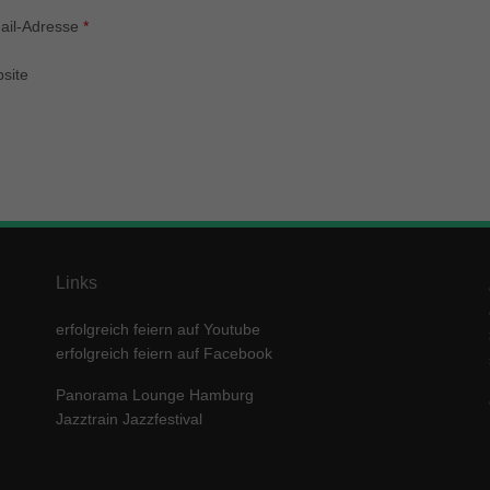
enziell (1)
ail-Adresse
*
zielle Cookies ermöglichen grundlegende Funktionen und sind für die einwandfre
ion der Website erforderlich.
site
Cookie-Informationen anzeigen
keting (1)
ting-Cookies werden von Drittanbietern oder Publishern verwendet, um personalis
ng anzuzeigen. Sie tun dies, indem sie Besucher über Websites hinweg verfolgen
Cookie-Informationen anzeigen
erne Medien (5)
Links
te von Videoplattformen und Social-Media-Plattformen werden standardmäßig block
Cookies von externen Medien akzeptiert werden, bedarf der Zugriff auf diese Inha
erfolgreich feiern auf Youtube
r manuellen Einwilligung mehr.
erfolgreich feiern auf Facebook
Cookie-Informationen anzeigen
Panorama Lounge Hamburg
ered by Borlabs Cookie
Datenschutzerklärung
Imp
Jazztrain Jazzfestival