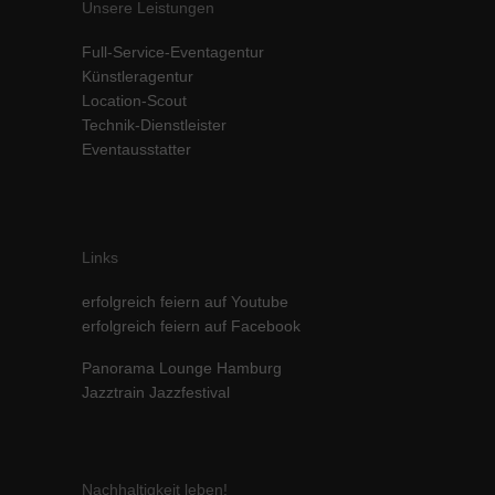
Unsere Leistungen
Inhalte von Videoplattformen und Social-Media-Plattformen werden
standardmäßig blockiert. Wenn Cookies von externen Medien akzeptiert
Full-Service-Eventagentur
werden, bedarf der Zugriff auf diese Inhalte keiner manuellen Einwilligung
Künstleragentur
mehr.
Location-Scout
Cookie-Informationen anzeigen
Technik-Dienstleister
powered by Borlabs Cookie
Datenschutzerklärung
Impressum
Eventausstatter
Links
erfolgreich feiern auf Youtube
erfolgreich feiern auf Facebook
Panorama Lounge Hamburg
Jazztrain Jazzfestival
Nachhaltigkeit leben!