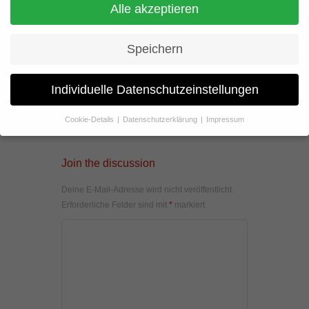
Alle akzeptieren
Speichern
Individuelle Datenschutzeinstellungen
Cookie-Details
Datenschutzerklärung
Impressum
Datenschutzeinstellungen
Wenn Sie unter 16 Jahre alt sind und Ihre Zustimmung zu
Join the discussion
freiwilligen Diensten geben möchten, müssen Sie Ihre
Erziehungsberechtigten um Erlaubnis bitten.
Deine E-Mail-Adresse wird nicht veröffentlicht.
Wir verwenden Cookies und andere Technologien auf unserer
Erforderliche Felder sind mit
*
markiert
Website. Einige von ihnen sind essenziell, während andere uns
helfen, diese Website und Ihre Erfahrung zu verbessern.
Personenbezogene Daten können verarbeitet werden (z. B. IP-
Adressen), z. B. für personalisierte Anzeigen und Inhalte oder
Anzeigen- und Inhaltsmessung.
Weitere Informationen über die
Verwendung Ihrer Daten finden Sie in unserer
Datenschutzerklärung
.
Hier finden Sie eine Übersicht über alle verwendeten Cookies. Sie