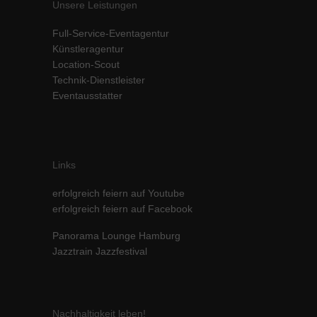
Unsere Leistungen
Inhalte von Videoplattformen und Social-Media-Plattformen werden
standardmäßig blockiert. Wenn Cookies von externen Medien akzeptiert
Full-Service-Eventagentur
werden, bedarf der Zugriff auf diese Inhalte keiner manuellen Einwilligung
Künstleragentur
mehr.
Location-Scout
Cookie-Informationen anzeigen
Technik-Dienstleister
powered by Borlabs Cookie
Datenschutzerklärung
Impressum
Eventausstatter
Links
erfolgreich feiern auf Youtube
erfolgreich feiern auf Facebook
Panorama Lounge Hamburg
Jazztrain Jazzfestival
Nachhaltigkeit leben!