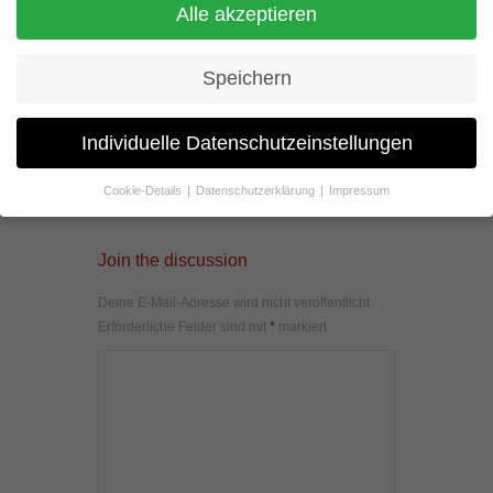
Alle akzeptieren
Speichern
Individuelle Datenschutzeinstellungen
Cookie-Details
Datenschutzerklärung
Impressum
Datenschutzeinstellungen
Wenn Sie unter 16 Jahre alt sind und Ihre Zustimmung zu
Join the discussion
freiwilligen Diensten geben möchten, müssen Sie Ihre
Erziehungsberechtigten um Erlaubnis bitten.
Deine E-Mail-Adresse wird nicht veröffentlicht.
Wir verwenden Cookies und andere Technologien auf unserer
Erforderliche Felder sind mit
*
markiert
Website. Einige von ihnen sind essenziell, während andere uns
helfen, diese Website und Ihre Erfahrung zu verbessern.
Personenbezogene Daten können verarbeitet werden (z. B. IP-
Adressen), z. B. für personalisierte Anzeigen und Inhalte oder
Anzeigen- und Inhaltsmessung.
Weitere Informationen über die
Verwendung Ihrer Daten finden Sie in unserer
Datenschutzerklärung
.
Hier finden Sie eine Übersicht über alle verwendeten Cookies. Sie