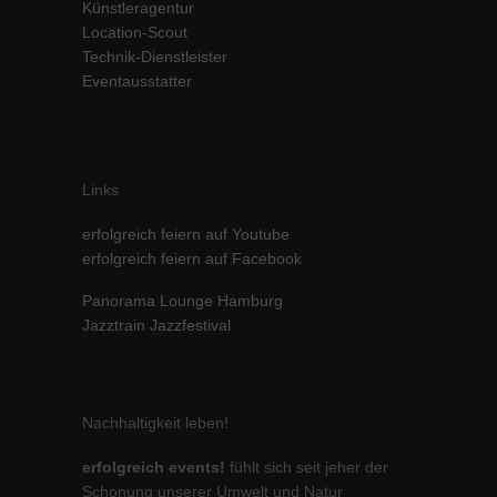
Künstleragentur
Inhalte von Videoplattformen und Social-Media-Plattformen werden
Location-Scout
standardmäßig blockiert. Wenn Cookies von externen Medien akzeptiert
Technik-Dienstleister
werden, bedarf der Zugriff auf diese Inhalte keiner manuellen Einwilligung
Eventausstatter
mehr.
Cookie-Informationen anzeigen
powered by Borlabs Cookie
Datenschutzerklärung
Impressum
Links
erfolgreich feiern auf Youtube
erfolgreich feiern auf Facebook
Panorama Lounge Hamburg
Jazztrain Jazzfestival
Nachhaltigkeit leben!
erfolgreich events!
fühlt sich seit jeher der
Schonung unserer Umwelt und Natur