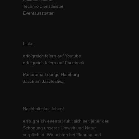
Technik-Dienstleister
Inhalte von Videoplattformen und Social-Media-Plattformen werden
standardmäßig blockiert. Wenn Cookies von externen Medien akzeptiert
Eventausstatter
werden, bedarf der Zugriff auf diese Inhalte keiner manuellen Einwilligung
mehr.
Cookie-Informationen anzeigen
powered by Borlabs Cookie
Datenschutzerklärung
Impressum
Links
erfolgreich feiern auf Youtube
erfolgreich feiern auf Facebook
Panorama Lounge Hamburg
Jazztrain Jazzfestival
Nachhaltigkeit leben!
erfolgreich events!
fühlt sich seit jeher der
Schonung unserer Umwelt und Natur
verpflichtet. Wir achten bei Planung und