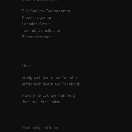
Inhalte von Videoplattformen und Social-Media-Plattformen werden
Full-Service-Eventagentur
standardmäßig blockiert. Wenn Cookies von externen Medien akzeptiert
werden, bedarf der Zugriff auf diese Inhalte keiner manuellen Einwilligung
Künstleragentur
mehr.
Location-Scout
Technik-Dienstleister
Cookie-Informationen anzeigen
Eventausstatter
powered by Borlabs Cookie
Datenschutzerklärung
Impressum
Links
erfolgreich feiern auf Youtube
erfolgreich feiern auf Facebook
Panorama Lounge Hamburg
Jazztrain Jazzfestival
Nachhaltigkeit leben!