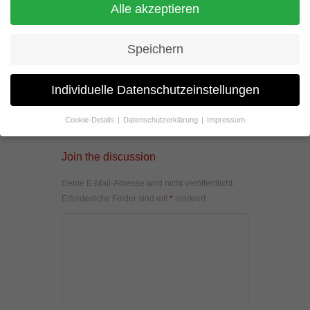
Alle akzeptieren
Speichern
Individuelle Datenschutzeinstellungen
Cookie-Details
Datenschutzerklärung
Impressum
Datenschutzeinstellungen
Join the discussion
Wenn Sie unter 16 Jahre alt sind und Ihre Zustimmung zu
freiwilligen Diensten geben möchten, müssen Sie Ihre
Deine E-Mail-Adresse wird nicht veröffentlicht.
Erziehungsberechtigten um Erlaubnis bitten.
Erforderliche Felder sind mit
*
markiert
Wir verwenden Cookies und andere Technologien auf unserer
Website. Einige von ihnen sind essenziell, während andere uns
helfen, diese Website und Ihre Erfahrung zu verbessern.
Personenbezogene Daten können verarbeitet werden (z. B. IP-
Adressen), z. B. für personalisierte Anzeigen und Inhalte oder
Anzeigen- und Inhaltsmessung.
Weitere Informationen über die
Verwendung Ihrer Daten finden Sie in unserer
Datenschutzerklärung
.
Hier finden Sie eine Übersicht über alle verwendeten Cookies. Sie