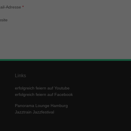
enziell (1)
ail-Adresse
*
zielle Cookies ermöglichen grundlegende Funktionen und sind für die einwandfre
ion der Website erforderlich.
site
Cookie-Informationen anzeigen
keting (1)
ting-Cookies werden von Drittanbietern oder Publishern verwendet, um personalis
ng anzuzeigen. Sie tun dies, indem sie Besucher über Websites hinweg verfolgen
Cookie-Informationen anzeigen
erne Medien (5)
Links
te von Videoplattformen und Social-Media-Plattformen werden standardmäßig block
Cookies von externen Medien akzeptiert werden, bedarf der Zugriff auf diese Inha
erfolgreich feiern auf Youtube
r manuellen Einwilligung mehr.
erfolgreich feiern auf Facebook
Cookie-Informationen anzeigen
Panorama Lounge Hamburg
ered by Borlabs Cookie
Datenschutzerklärung
Imp
Jazztrain Jazzfestival