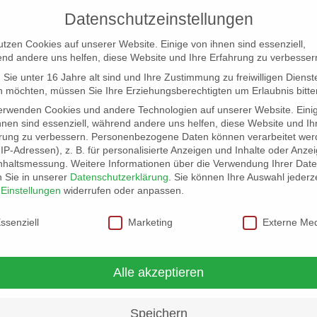
Datenschutzeinstellungen
utzen Cookies auf unserer Website. Einige von ihnen sind essenziell,
nd andere uns helfen, diese Website und Ihre Erfahrung zu verbesser
Sie unter 16 Jahre alt sind und Ihre Zustimmung zu freiwilligen Dienst
 möchten, müssen Sie Ihre Erziehungsberechtigten um Erlaubnis bitte
erwenden Cookies und andere Technologien auf unserer Website. Eini
hnen sind essenziell, während andere uns helfen, diese Website und Ih
rung zu verbessern.
Personenbezogene Daten können verarbeitet wer
NG
LOCATION SCOUT
ELB-LOCATION: PANORAMA LO
. IP-Adressen), z. B. für personalisierte Anzeigen und Inhalte oder Anze
nhaltsmessung.
Weitere Informationen über die Verwendung Ihrer Dat
n Sie in unserer
Datenschutzerklärung
.
Sie können Ihre Auswahl jederze
r
Einstellungen
widerrufen oder anpassen.
schutzeinstellungen
ssenziell
Marketing
Externe Me
Alle akzeptieren
Speichern