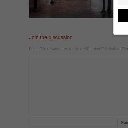
Join the discussion
Wenn 
geben
Deine E-Mail-Adresse wird nicht veröffentlicht.
Erforderliche Fel
Wir v
von i
Erfah
(z. B
und I
finde
Hier 
Einwi
anzei
Al
Na
Daten