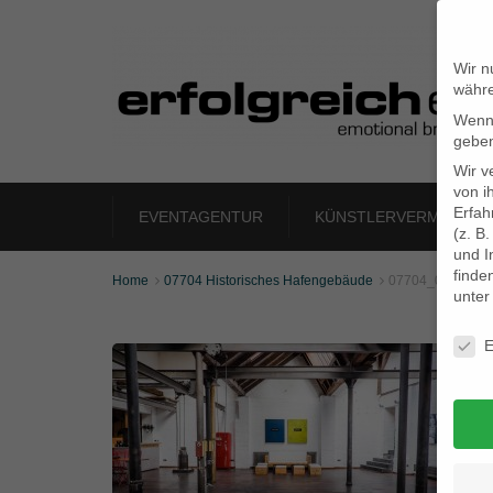
Wir n
währe
Wenn 
geben
Wir v
von i
Erfah
EVENTAGENTUR
KÜNSTLERVERMITTLU
(z. B
und I
finde
Home
07704 Historisches Hafengebäude
07704_07


unte
Daten
E