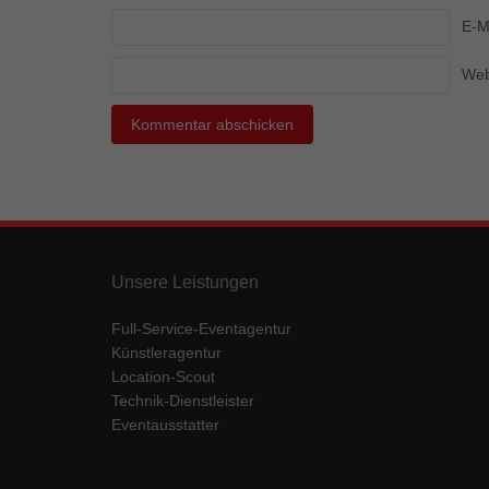
Ess
E-M
Essen
Funkt
Web
Mar
Marke
Werbu
Ext
Unsere Leistungen
Inhal
Wenn 
Full-Service-Eventagentur
keine
Künstleragentur
Location-Scout
Technik-Dienstleister
pow
Eventausstatter