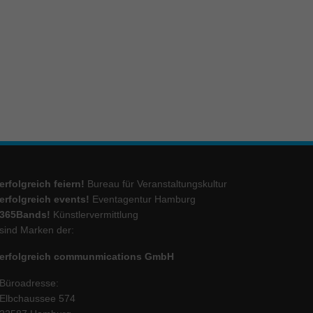
ie
Marketing
ierte
.
Externe Medien
erfolgreich feiern!
Bureau für Veranstaltungskultur
iert.
erfolgreich events!
Eventagentur Hamburg
lte
365Bands!
Künstlervermittlung
sind Marken der:
erfolgreich communmications GmbH
ressum
Büroadresse:
Elbchaussee 574